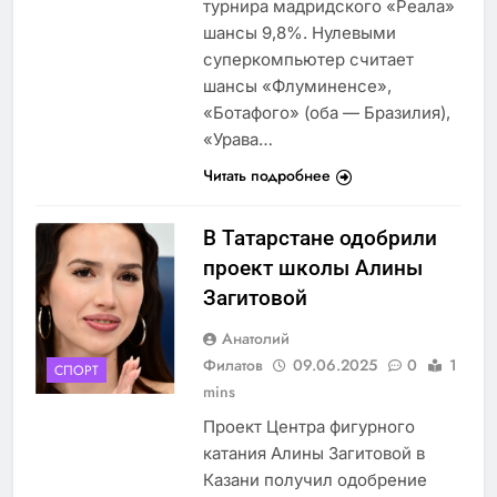
турнира мадридского «Реала»
шансы 9,8%. Нулевыми
суперкомпьютер считает
шансы «Флуминенсе»,
«Ботафого» (оба — Бразилия),
«Урава…
Читать подробнее
В Татарстане одобрили
проект школы Алины
Загитовой
Анатолий
Филатов
09.06.2025
0
1
СПОРТ
mins
Проект Центра фигурного
катания Алины Загитовой в
Казани получил одобрение