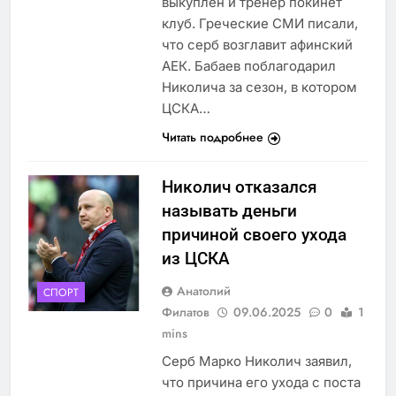
выкуплен и тренер покинет
клуб. Греческие СМИ писали,
что серб возглавит афинский
АЕК. Бабаев поблагодарил
Николича за сезон, в котором
ЦСКА…
Читать подробнее
Николич отказался
называть деньги
причиной своего ухода
из ЦСКА
Анатолий
СПОРТ
Филатов
09.06.2025
0
1
mins
Серб Марко Николич заявил,
что причина его ухода с поста