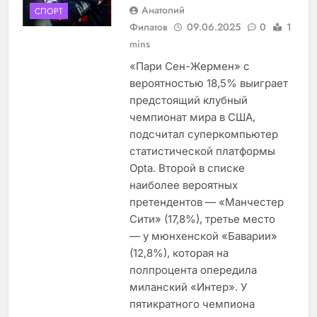
Анатолий
СПОРТ
Филатов
09.06.2025
0
1
mins
«Пари Сен-Жермен» с
вероятностью 18,5% выиграет
предстоящий клубный
чемпионат мира в США,
подсчитал суперкомпьютер
статистической платформы
Opta. Второй в списке
наиболее вероятных
претендентов — «Манчестер
Сити» (17,8%), третье место
— у мюнхенской «Баварии»
(12,8%), которая на
полпроцента опередила
миланский «Интер». У
пятикратного чемпиона