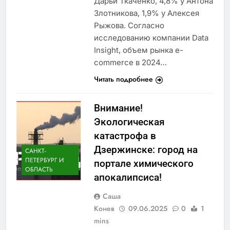
Дарьи Ткаченко, 4,8% у Антона
Злотникова, 1,9% у Алексея
Рыжова. Согласно
исследованию компании Data
Insight, объем рынка e-
commerce в 2024…
Читать подробнее
Внимание!
Экологическая
катастрофа в
Дзержинске: город на
САНКТ-
ПЕТЕРБУРГ И
портале химического
ОБЛАСТЬ
апокалипсиса!
Саша
Конев
09.06.2025
0
1
mins