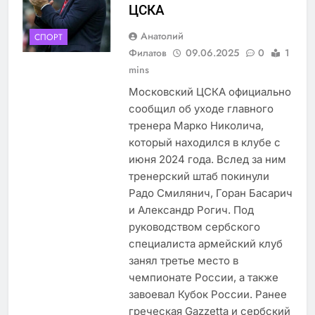
ЦСКА
Анатолий
СПОРТ
Филатов
09.06.2025
0
1
mins
Московский ЦСКА официально
сообщил об уходе главного
тренера Марко Николича,
который находился в клубе с
июня 2024 года. Вслед за ним
тренерский штаб покинули
Радо Смилянич, Горан Басарич
и Александр Рогич. Под
руководством сербского
специалиста армейский клуб
занял третье место в
чемпионате России, а также
завоевал Кубок России. Ранее
греческая Gazzetta и сербский