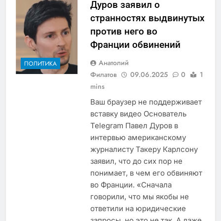
Дуров заявил о
странностях выдвинутых
против него во
Франции обвинений
Анатолий
ПОЛИТИКА
Филатов
09.06.2025
0
1
mins
Ваш браузер не поддерживает
вставку видео Основатель
Telegram Павел Дуров в
интервью американскому
журналисту Такеру Карлсону
заявил, что до сих пор не
понимает, в чем его обвиняют
во Франции. «Сначала
говорили, что мы якобы не
ответили на юридические
запросы, но это не так. А даже