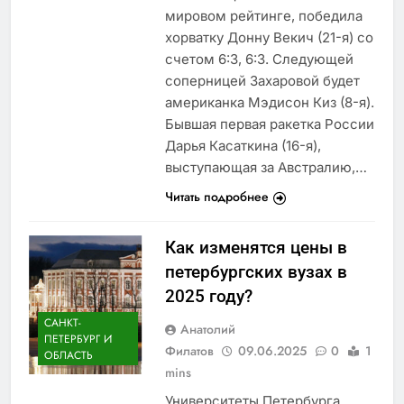
мировом рейтинге, победила
хорватку Донну Векич (21-я) со
счетом 6:3, 6:3. Следующей
соперницей Захаровой будет
американка Мэдисон Киз (8-я).
Бывшая первая ракетка России
Дарья Касаткина (16-я),
выступающая за Австралию,…
Читать подробнее
Как изменятся цены в
петербургских вузах в
2025 году?
САНКТ-
Анатолий
ПЕТЕРБУРГ И
Филатов
09.06.2025
0
1
ОБЛАСТЬ
mins
Университеты Петербурга