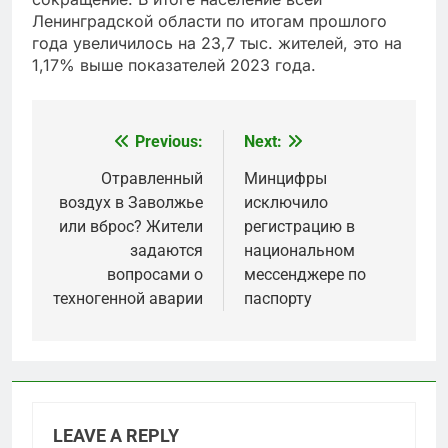
Ленинградской области по итогам прошлого
года увеличилось на 23,7 тыс. жителей, это на
1,17% выше показателей 2023 года.
Previous:
Next:
Post
navigation
Отравленный
Минцифры
воздух в Заволжье
исключило
или вброс? Жители
регистрацию в
задаются
национальном
вопросами о
мессенджере по
техногенной аварии
паспорту
LEAVE A REPLY