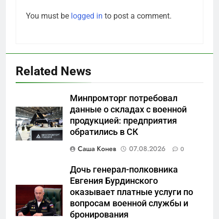
You must be
logged in
to post a comment.
Related News
Минпромторг потребовал
данные о складах с военной
продукцией: предприятия
5
обратились в СК
Что происходит в
калининградском анклаве:
Саша Конев
07.08.2026
0
военные изымают спирт «для
САНКТ-ПЕТЕРБУРГ И ОБЛАСТЬ
защиты Отечества»
Дочь генерал-полковника
Евгения Бурдинского
6
оказывает платные услуги по
«500-тонный беспилотник»
вопросам военной службы и
или очередная показуха? Что
бронирования