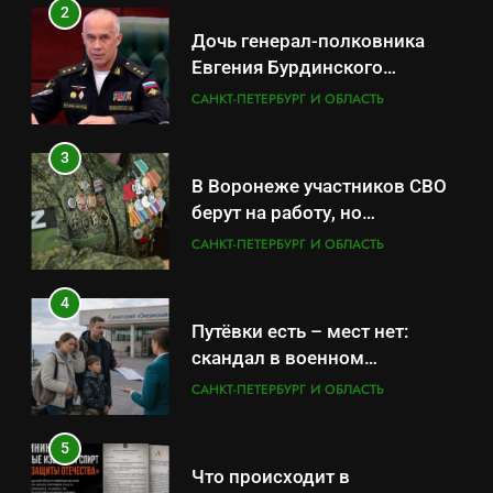
2
Дочь генерал-полковника
Евгения Бурдинского
оказывает платные услуги по
САНКТ-ПЕТЕРБУРГ И ОБЛАСТЬ
вопросам военной службы и
бронирования
3
В Воронеже участников СВО
берут на работу, но
удержаться удаётся не всем
САНКТ-ПЕТЕРБУРГ И ОБЛАСТЬ
4
Путёвки есть – мест нет:
скандал в военном
санатории Владивостока
САНКТ-ПЕТЕРБУРГ И ОБЛАСТЬ
5
Что происходит в