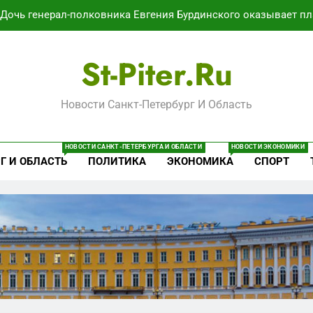
Дочь генерал-полковника Евгения Бурдинского оказывает пл
В Воронеже участников СВО берут на раб
St-Piter.ru
Путёвки есть – мест нет: скандал
Новости Санкт-Петербург И Область
Минпромторг потребовал данные о складах с военной продук
Дочь генерал-полковника Евгения Бурдинского оказывает пл
НОВОСТИ САНКТ-ПЕТЕРБУРГА И ОБЛАСТИ
НОВОСТИ ЭКОНОМИКИ
Г И ОБЛАСТЬ
ПОЛИТИКА
ЭКОНОМИКА
СПОРТ
В Воронеже участников СВО берут на раб
Путёвки есть – мест нет: скандал