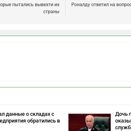
торые пытались вывезти из
Роналду ответил на вопрос
страны
л данные о складах с
Дочь 
едприятия обратились в
оказы
служб