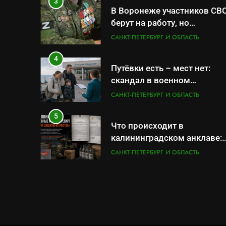
службы и бронирования
3
В Воронеже участников СВ
берут на работу, но
удержаться удаётся не все
САНКТ-ПЕТЕРБУРГ И ОБЛАСТЬ
4
Путёвки есть – мест нет:
скандал в военном
санатории Владивостока
САНКТ-ПЕТЕРБУРГ И ОБЛАСТЬ
5
Что происходит в
калининградском анклаве:
военные изымают спирт
САНКТ-ПЕТЕРБУРГ И ОБЛАСТЬ
«для защиты Отечества»
6
«500-тонный беспилотник»
или очередная показуха?
Что скрывает российский
САНКТ-ПЕТЕРБУРГ И ОБЛАСТЬ
ВМФ