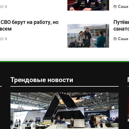
Саша
0
СВО берут на работу, но
Путёвк
 всем
санат
Саша
0
Трендовые новости