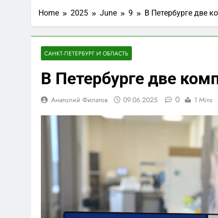
Home
2025
June
9
В Петербурге две 
САНКТ-ПЕТЕРБУРГ И ОБЛАСТЬ
В Петербурге две ком
0
Анатолий Филатов
09.06.2025
1 Mins