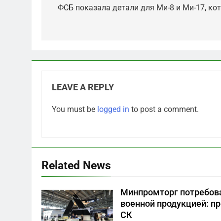
navigation
ФСБ показала детали для Ми-8 и Ми-17, ко
LEAVE A REPLY
5
You must be
logged in
to post a comment.
Что происходит в
калининградском анклаве:
военные изымают спирт
САНКТ-ПЕТЕРБУРГ И ОБЛАСТЬ
«для защиты Отечества»
6
Related News
«500-тонный беспилотник»
или очередная показуха?
Минпромторг потребова
Что скрывает российский
САНКТ-ПЕТЕРБУРГ И ОБЛАСТЬ
военной продукцией: пр
ВМФ
СК
7