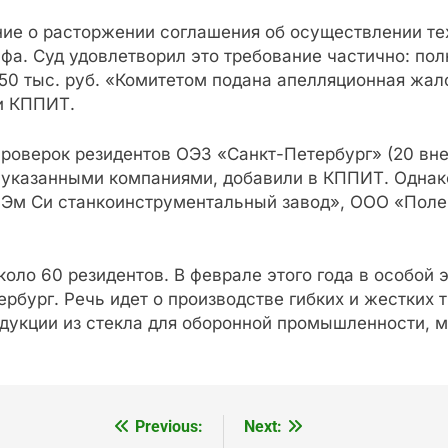
ние о расторжении соглашения об осуществлении те
афа. Суд удовлетворил это требование частично: по
50 тыс. руб. «Комитетом подана апелляционная жал
и КППИТ.
проверок резидентов ОЭЗ «Санкт-Петербург» (20 вне
 указанными компаниями, добавили в КППИТ. Одна
й Эм Си станкоинструментальный завод», ООО «По
коло 60 резидентов. В феврале этого года в особой
ербург. Речь идет о производстве гибких и жестких
одукции из стекла для обoронной промышленности, 
Previous:
Next: