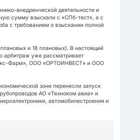
хнико-внедренческой деятельности и
лную сумму взыскали с «СПб-тест», а с
оба с требованием о взыскании полной
плановых и 18 плановых). В настоящий
ко арбитраж уже рассматривает
лекс-Фарм», ООО «ОРТОИНВЕСТ» и ООО
 экономической зоне перенесли запуск
 трубoпроводов АО «Техноком авиа» и
микроэлектроники, автомобилестрoения и