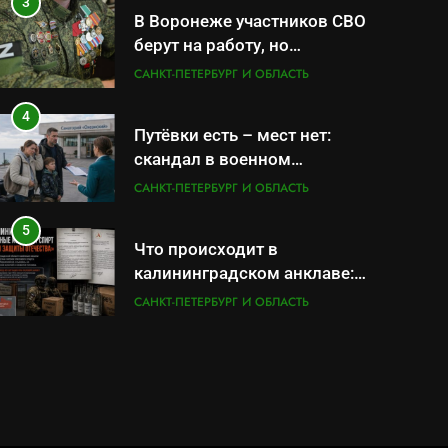
службы и бронирования
3
В Воронеже участников СВО
берут на работу, но
удержаться удаётся не всем
САНКТ-ПЕТЕРБУРГ И ОБЛАСТЬ
4
Путёвки есть – мест нет:
скандал в военном
санатории Владивостока
САНКТ-ПЕТЕРБУРГ И ОБЛАСТЬ
5
Что происходит в
калининградском анклаве:
военные изымают спирт
САНКТ-ПЕТЕРБУРГ И ОБЛАСТЬ
«для защиты Отечества»
6
«500-тонный беспилотник»
или очередная показуха?
Что скрывает российский
САНКТ-ПЕТЕРБУРГ И ОБЛАСТЬ
ВМФ