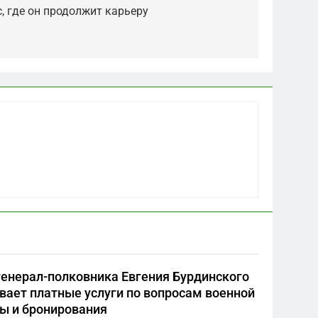
, где он продолжит карьеру
5
Что происходит в
калининградском анклаве:
военные изымают спирт
САНКТ-ПЕТЕРБУРГ И ОБЛАСТЬ
«для защиты Отечества»
6
«500-тонный беспилотник»
или очередная показуха?
генерал-полковника Евгения Бурдинского
Что скрывает российский
САНКТ-ПЕТЕРБУРГ И ОБЛАСТЬ
вает платные услуги по вопросам военной
ВМФ
ы и бронирования
7