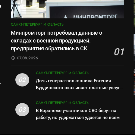
О
м
САНКТ-ПЕТЕРБУРГ И ОБЛАСТЬ
Минпромторг потребовал данные о
складах с военной продукцией:
предприятия обратились в СК
01
07.08.2026
САНКТ-ПЕТЕРБУРГ И ОБЛАСТЬ
02
Дочь генерал-полковника Евгения
Бурдинского оказывает платные услуги
по вопросам военной службы и
бронирования
САНКТ-ПЕТЕРБУРГ И ОБЛАСТЬ
03
В Воронеже участников СВО берут на
работу, но удержаться удаётся не всем