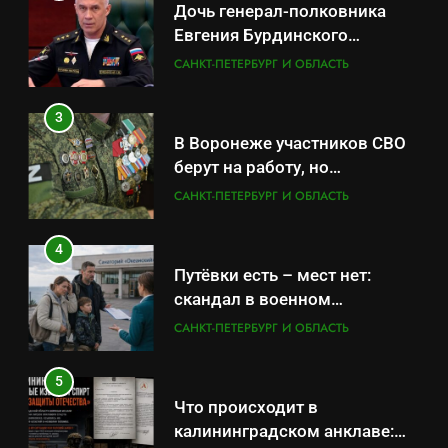
Дочь генерал-полковника
Евгения Бурдинского
оказывает платные услуги по
САНКТ-ПЕТЕРБУРГ И ОБЛАСТЬ
вопросам военной службы и
бронирования
3
В Воронеже участников СВО
берут на работу, но
удержаться удаётся не всем
САНКТ-ПЕТЕРБУРГ И ОБЛАСТЬ
4
Путёвки есть – мест нет:
скандал в военном
санатории Владивостока
САНКТ-ПЕТЕРБУРГ И ОБЛАСТЬ
5
Что происходит в
калининградском анклаве: