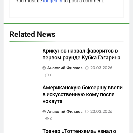
You must be
logged in
to post a comment.
Related News
Крикунов назвал фаворитов в
первом раунде Кубка Гагарина
5
Анатолий Филатов
23.03.2026
Что происходит в
0
калининградском анклаве:
Американскую боксершу ввели
военные изымают спирт «для
САНКТ-ПЕТЕРБУРГ И ОБЛАСТЬ
в искусственную кому после
защиты Отечества»
нокаута
6
Анатолий Филатов
23.03.2026
«500-тонный беспилотник»
0
или очередная показуха? Что
скрывает российский ВМФ
САНКТ-ПЕТЕРБУРГ И ОБЛАСТЬ
Тренер «Тоттенхема» узнал о