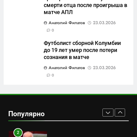
смерти отца после проигрыша в
7
матче АПЛ
Перезагрузка в Удмуртии:
Анатолий Филатов
23.03.2026
Отставка Бречалова как
0
результат управленческих
САНКТ-ПЕТЕРБУРГ И ОБЛАСТЬ
провалов и уязвимости
Футболист сборной Колумбии
региона
до 19 лет умер после потери
8
сознания в матче
Зачистка неба: Силовой
передел авиаотрасли
Анатолий Филатов
23.03.2026
0
САНКТ-ПЕТЕРБУРГ И ОБЛАСТЬ
1
Минпромторг потребовал
данные о складах с военной
Популярно
продукцией: предприятия
САНКТ-ПЕТЕРБУРГ И ОБЛАСТЬ
обратились в СК
2