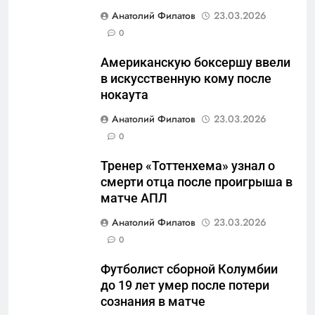
5
Анатолий Филатов
23.03.2026
«500-тонный беспилотник»
0
или очередная показуха? Что
Американскую боксершу ввели
скрывает российский ВМФ
САНКТ-ПЕТЕРБУРГ И ОБЛАСТЬ
в искусственную кому после
нокаута
6
Анатолий Филатов
23.03.2026
Перезагрузка в Удмуртии:
0
Отставка Бречалова как
результат управленческих
САНКТ-ПЕТЕРБУРГ И ОБЛАСТЬ
Тренер «Тоттенхема» узнал о
провалов и уязвимости
смерти отца после проигрыша в
региона
7
матче АПЛ
Зачистка неба: Силовой
Анатолий Филатов
23.03.2026
передел авиаотрасли
0
САНКТ-ПЕТЕРБУРГ И ОБЛАСТЬ
Футболист сборной Колумбии
до 19 лет умер после потери
8
сознания в матче
Отрезанные от помощи: