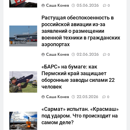
Что происходит в
Саша Конев
05.06.2026
0
калининградском анклаве:
военные изымают спирт «для
Растущая обеспокоенность в
САНКТ-ПЕТЕРБУРГ И ОБЛАСТЬ
защиты Отечества»
российской авиации из-за
заявлений о размещении
6
военной техники в гражданских
«500-тонный беспилотник»
аэропортах
или очередная показуха? Что
Саша Конев
02.06.2026
0
скрывает российский ВМФ
САНКТ-ПЕТЕРБУРГ И ОБЛАСТЬ
«БАРС» на бумаге: как
7
Пермский край защищает
Перезагрузка в Удмуртии:
оборонные заводы силами 22
Отставка Бречалова как
человек
результат управленческих
САНКТ-ПЕТЕРБУРГ И ОБЛАСТЬ
Саша Конев
22.05.2026
0
провалов и уязвимости
региона
«Сармат» испытан. «Красмаш»
8
под ударом. Что происходит на
Зачистка неба: Силовой
самом деле?
передел авиаотрасли