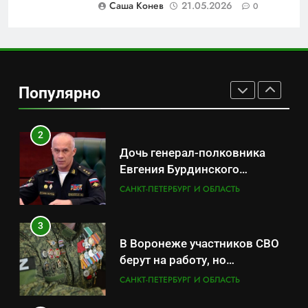
Саша Конев
21.05.2026
0
САНКТ-ПЕТЕРБУРГ И ОБЛАСТЬ
1
Минпромторг потребовал
данные о складах с военной
Популярно
продукцией: предприятия
САНКТ-ПЕТЕРБУРГ И ОБЛАСТЬ
обратились в СК
2
Дочь генерал-полковника
Евгения Бурдинского
оказывает платные услуги по
САНКТ-ПЕТЕРБУРГ И ОБЛАСТЬ
вопросам военной службы и
бронирования
3
В Воронеже участников СВО
берут на работу, но
удержаться удаётся не всем
САНКТ-ПЕТЕРБУРГ И ОБЛАСТЬ