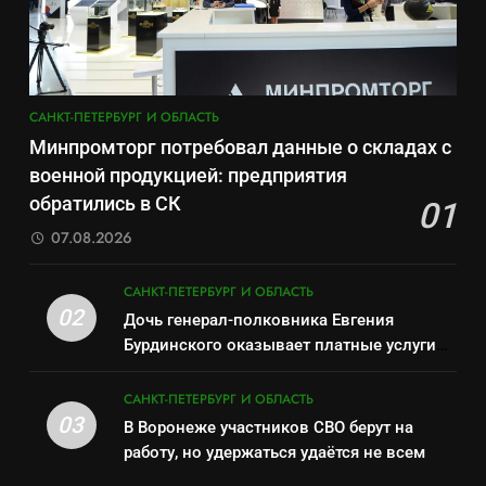
Отставка Бречалова как
«500-тонный беспилотник»
результат управленческих
САНКТ-ПЕТЕРБУРГ И ОБЛАСТЬ
или очередная показуха? Что
провалов и уязвимости
скрывает российский ВМФ
САНКТ-ПЕТЕРБУРГ И ОБЛАСТЬ
региона
8
САНКТ-ПЕТЕРБУРГ И ОБЛАСТЬ
Зачистка неба: Силовой
7
Минпромторг потребовал данные о складах с
передел авиаотрасли
Перезагрузка в Удмуртии:
военной продукцией: предприятия
САНКТ-ПЕТЕРБУРГ И ОБЛАСТЬ
Отставка Бречалова как
обратились в СК
01
результат управленческих
САНКТ-ПЕТЕРБУРГ И ОБЛАСТЬ
07.08.2026
1
провалов и уязвимости
Минпромторг потребовал
региона
8
САНКТ-ПЕТЕРБУРГ И ОБЛАСТЬ
данные о складах с военной
Зачистка неба: Силовой
02
Дочь генерал-полковника Евгения
продукцией: предприятия
САНКТ-ПЕТЕРБУРГ И ОБЛАСТЬ
передел авиаотрасли
Бурдинского оказывает платные услуги
обратились в СК
САНКТ-ПЕТЕРБУРГ И ОБЛАСТЬ
по вопросам военной службы и
2
бронирования
САНКТ-ПЕТЕРБУРГ И ОБЛАСТЬ
Дочь генерал-полковника
03
В Воронеже участников СВО берут на
1
Евгения Бурдинского
работу, но удержаться удаётся не всем
Минпромторг потребовал
оказывает платные услуги по
САНКТ-ПЕТЕРБУРГ И ОБЛАСТЬ
данные о складах с военной