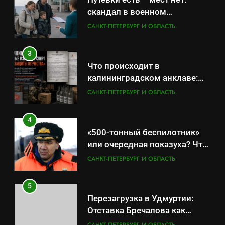
скандал в военном
санатории Владивостока
САНКТ-ПЕТЕРБУРГ И ОБЛАСТЬ
3
Что происходит в
калининградском анклаве:
военные изымают спирт «для
САНКТ-ПЕТЕРБУРГ И ОБЛАСТЬ
защиты Отечества»
4
«500-тонный беспилотник»
или очередная показуха? Что
скрывает российский ВМФ
САНКТ-ПЕТЕРБУРГ И ОБЛАСТЬ
5
Перезагрузка в Удмуртии:
Отставка Бречалова как
результат управленческих