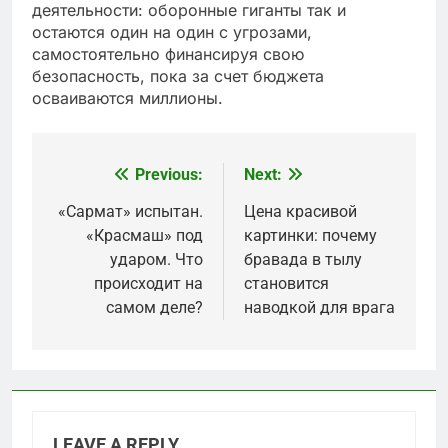
деятельности: оборонные гиганты так и
остаются один на один с угрозами,
самостоятельно финансируя свою
безопасность, пока за счет бюджета
осваиваются миллионы.
Previous:
Next:
Post
navigation
«Сармат» испытан.
Цена красивой
«Красмаш» под
картинки: почему
ударом. Что
бравада в тылу
происходит на
становится
самом деле?
наводкой для врага
LEAVE A REPLY