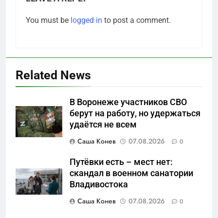
You must be
logged in
to post a comment.
Related News
В Воронеже участников СВО
5
берут на работу, но удержаться
Перезагрузка в Удмуртии:
удаётся не всем
Отставка Бречалова как
результат управленческих
САНКТ-ПЕТЕРБУРГ И ОБЛАСТЬ
Саша Конев
07.08.2026
0
провалов и уязвимости
региона
Путёвки есть – мест нет:
6
скандал в военном санатории
Зачистка неба: Силовой
Владивостока
передел авиаотрасли
Саша Конев
07.08.2026
0
САНКТ-ПЕТЕРБУРГ И ОБЛАСТЬ