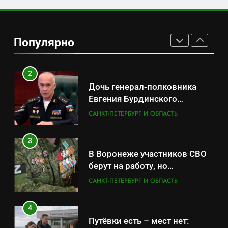
1
Минпромторг потребовал
данные о складах с военной
Популярно
продукцией: предприятия
САНКТ-ПЕТЕРБУРГ И ОБЛАСТЬ
обратились в СК
2
Дочь генерал-полковника
Евгения Бурдинского
оказывает платные услуги по
САНКТ-ПЕТЕРБУРГ И ОБЛАСТЬ
вопросам военной службы и
бронирования
3
В Воронеже участников СВО
берут на работу, но
удержаться удаётся не всем
САНКТ-ПЕТЕРБУРГ И ОБЛАСТЬ
4
Путёвки есть – мест нет: