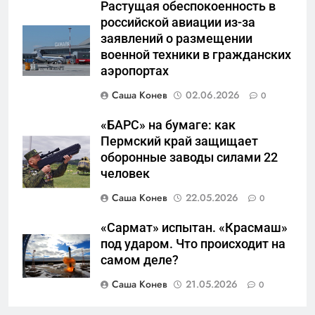
военные изымают спирт «для
Растущая обеспокоенность в
САНКТ-ПЕТЕРБУРГ И ОБЛАСТЬ
защиты Отечества»
российской авиации из-за
заявлений о размещении
6
военной техники в гражданских
«500-тонный беспилотник»
аэропортах
или очередная показуха? Что
Саша Конев
02.06.2026
0
скрывает российский ВМФ
САНКТ-ПЕТЕРБУРГ И ОБЛАСТЬ
«БАРС» на бумаге: как
7
Пермский край защищает
Перезагрузка в Удмуртии:
оборонные заводы силами 22
Отставка Бречалова как
человек
результат управленческих
САНКТ-ПЕТЕРБУРГ И ОБЛАСТЬ
Саша Конев
22.05.2026
0
провалов и уязвимости
региона
«Сармат» испытан. «Красмаш»
8
под ударом. Что происходит на
Зачистка неба: Силовой
самом деле?
передел авиаотрасли
Саша Конев
21.05.2026
0
САНКТ-ПЕТЕРБУРГ И ОБЛАСТЬ