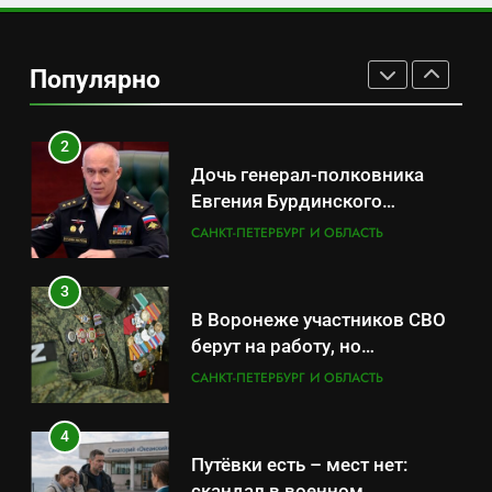
1
Минпромторг потребовал
данные о складах с военной
Популярно
продукцией: предприятия
САНКТ-ПЕТЕРБУРГ И ОБЛАСТЬ
обратились в СК
2
Дочь генерал-полковника
Евгения Бурдинского
оказывает платные услуги по
САНКТ-ПЕТЕРБУРГ И ОБЛАСТЬ
вопросам военной службы и
бронирования
3
В Воронеже участников СВО
берут на работу, но
удержаться удаётся не всем
САНКТ-ПЕТЕРБУРГ И ОБЛАСТЬ
4
Путёвки есть – мест нет:
скандал в военном