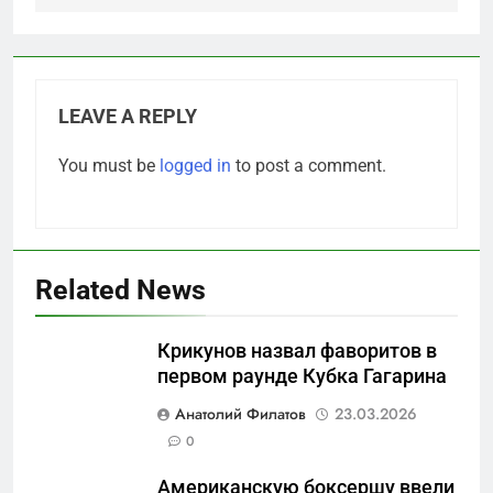
LEAVE A REPLY
You must be
logged in
to post a comment.
Related News
Крикунов назвал фаворитов в
первом раунде Кубка Гагарина
5
Анатолий Филатов
23.03.2026
Что происходит в
0
калининградском анклаве:
Американскую боксершу ввели
военные изымают спирт «для
САНКТ-ПЕТЕРБУРГ И ОБЛАСТЬ