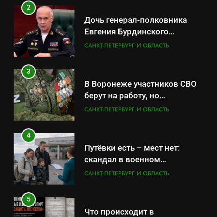
В Воронеже участников СВО
2
берут на работу, но
Дочь генерал-полковника
удержаться удаётся не всем
САНКТ-ПЕТЕРБУРГ И ОБЛАСТЬ
Евгения Бурдинского
оказывает платные услуги по
САНКТ-ПЕТЕРБУРГ И ОБЛАСТЬ
4
вопросам военной службы и
Путёвки есть – мест нет:
бронирования
3
скандал в военном
В Воронеже участников СВО
санатории Владивостока
САНКТ-ПЕТЕРБУРГ И ОБЛАСТЬ
берут на работу, но
удержаться удаётся не всем
САНКТ-ПЕТЕРБУРГ И ОБЛАСТЬ
5
Что происходит в
4
калининградском анклаве:
Путёвки есть – мест нет:
военные изымают спирт «для
САНКТ-ПЕТЕРБУРГ И ОБЛАСТЬ
скандал в военном
защиты Отечества»
санатории Владивостока
САНКТ-ПЕТЕРБУРГ И ОБЛАСТЬ
6
«500-тонный беспилотник»
5
или очередная показуха? Что
Что происходит в
скрывает российский ВМФ