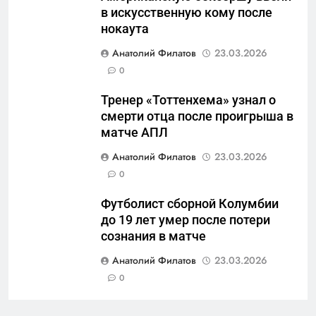
в искусственную кому после
защиты Отечества»
нокаута
6
Анатолий Филатов
23.03.2026
«500-тонный беспилотник»
0
или очередная показуха? Что
скрывает российский ВМФ
САНКТ-ПЕТЕРБУРГ И ОБЛАСТЬ
Тренер «Тоттенхема» узнал о
смерти отца после проигрыша в
7
матче АПЛ
Перезагрузка в Удмуртии:
Анатолий Филатов
23.03.2026
Отставка Бречалова как
0
результат управленческих
САНКТ-ПЕТЕРБУРГ И ОБЛАСТЬ
провалов и уязвимости
Футболист сборной Колумбии
региона
до 19 лет умер после потери
8
сознания в матче
Зачистка неба: Силовой
передел авиаотрасли
Анатолий Филатов
23.03.2026
0
САНКТ-ПЕТЕРБУРГ И ОБЛАСТЬ