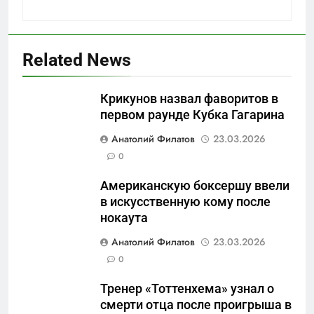
Related News
Крикунов назвал фаворитов в
первом раунде Кубка Гагарина
5
Анатолий Филатов
23.03.2026
«Бизнес на ветеранах и
0
покровительство»: как
Американскую боксершу ввели
социальный координатор
САНКТ-ПЕТЕРБУРГ И ОБЛАСТЬ
в искусственную кому после
фонда «защитники
нокаута
отечества» превратила
6
должность в источник
Анатолий Филатов
23.03.2026
Операция «Обнуление»: Что
обогащения
0
на самом деле стоит за
попыткой уничтожения
САНКТ-ПЕТЕРБУРГ И ОБЛАСТЬ
Тренер «Тоттенхема» узнал о
Telegram в России
смерти отца после проигрыша в