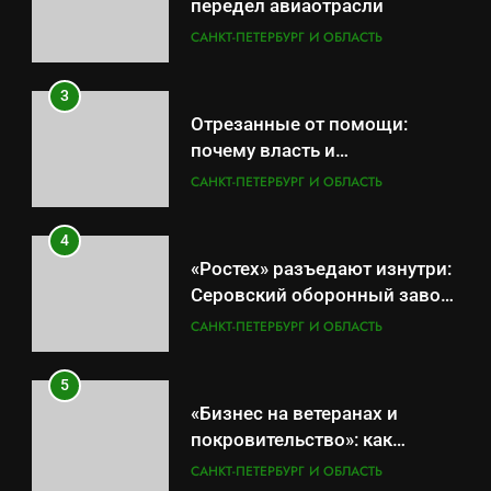
передел авиаотрасли
САНКТ-ПЕТЕРБУРГ И ОБЛАСТЬ
3
Отрезанные от помощи:
почему власть и
маркетплейсы «умывают
САНКТ-ПЕТЕРБУРГ И ОБЛАСТЬ
руки» после ударов по
складам Wildberries?
4
«Ростех» разъедают изнутри:
Серовский оборонный завод
идёт ко дну
САНКТ-ПЕТЕРБУРГ И ОБЛАСТЬ
5
«Бизнес на ветеранах и
покровительство»: как
социальный координатор
САНКТ-ПЕТЕРБУРГ И ОБЛАСТЬ