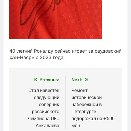
40-летний Роналду сейчас играет за саудовский
«Ан-Наср» с 2023 года.
Previous:
Next:
Post
navigation
Стал известен
Ремонт
следующий
исторической
соперник
набережной в
российского
Петербурге
чемпиона UFC
подорожал на ₽500
Анкалаева
млн