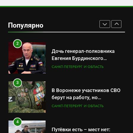
1
Минпромторг потребовал
данные о складах с военной
Популярно
продукцией: предприятия
САНКТ-ПЕТЕРБУРГ И ОБЛАСТЬ
обратились в СК
2
Дочь генерал-полковника
Евгения Бурдинского
оказывает платные услуги по
САНКТ-ПЕТЕРБУРГ И ОБЛАСТЬ
вопросам военной службы и
бронирования
3
В Воронеже участников СВО
берут на работу, но
удержаться удаётся не всем
САНКТ-ПЕТЕРБУРГ И ОБЛАСТЬ
4
Путёвки есть – мест нет: