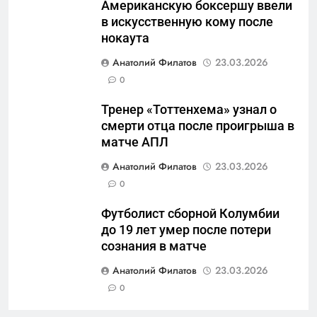
Американскую боксершу ввели
военные изымают спирт «для
САНКТ-ПЕТЕРБУРГ И ОБЛАСТЬ
в искусственную кому после
защиты Отечества»
нокаута
6
Анатолий Филатов
23.03.2026
«500-тонный беспилотник»
0
или очередная показуха? Что
скрывает российский ВМФ
САНКТ-ПЕТЕРБУРГ И ОБЛАСТЬ
Тренер «Тоттенхема» узнал о
смерти отца после проигрыша в
7
матче АПЛ
Перезагрузка в Удмуртии:
Анатолий Филатов
23.03.2026
Отставка Бречалова как
0
результат управленческих
САНКТ-ПЕТЕРБУРГ И ОБЛАСТЬ
провалов и уязвимости
Футболист сборной Колумбии
региона
до 19 лет умер после потери
8
сознания в матче
Зачистка неба: Силовой
передел авиаотрасли
Анатолий Филатов
23.03.2026
0
САНКТ-ПЕТЕРБУРГ И ОБЛАСТЬ