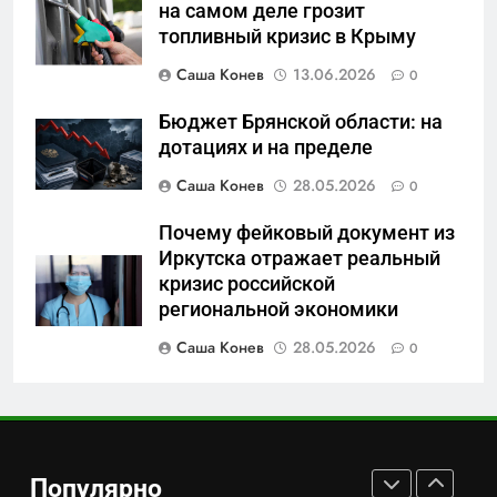
на самом деле грозит
или очередная показуха? Что
топливный кризис в Крыму
скрывает российский ВМФ
САНКТ-ПЕТЕРБУРГ И ОБЛАСТЬ
Саша Конев
13.06.2026
0
7
Бюджет Брянской области: на
Перезагрузка в Удмуртии:
дотациях и на пределе
Отставка Бречалова как
Саша Конев
28.05.2026
0
результат управленческих
САНКТ-ПЕТЕРБУРГ И ОБЛАСТЬ
провалов и уязвимости
Почему фейковый документ из
региона
Иркутска отражает реальный
8
кризис российской
Зачистка неба: Силовой
региональной экономики
передел авиаотрасли
Саша Конев
28.05.2026
0
САНКТ-ПЕТЕРБУРГ И ОБЛАСТЬ
1
Минпромторг потребовал
данные о складах с военной
Популярно
продукцией: предприятия
САНКТ-ПЕТЕРБУРГ И ОБЛАСТЬ