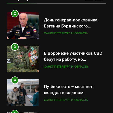
обратились в СК
2
Дочь генерал-полковника
Евгения Бурдинского
оказывает платные услуги по
САНКТ-ПЕТЕРБУРГ И ОБЛАСТЬ
вопросам военной службы и
бронирования
3
В Воронеже участников СВО
берут на работу, но
удержаться удаётся не всем
САНКТ-ПЕТЕРБУРГ И ОБЛАСТЬ
4
Путёвки есть – мест нет:
скандал в военном
санатории Владивостока
САНКТ-ПЕТЕРБУРГ И ОБЛАСТЬ