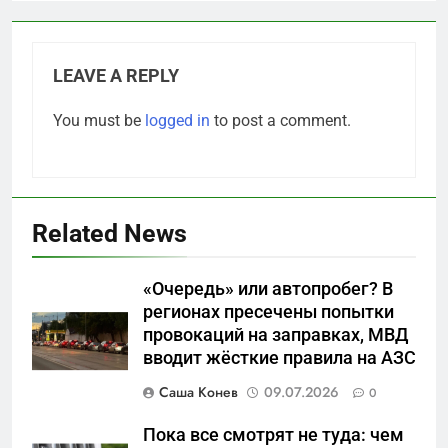
LEAVE A REPLY
You must be
logged in
to post a comment.
Related News
«Очередь» или автопробег? В
5
регионах пресечены попытки
Что происходит в
провокаций на заправках, МВД
калининградском анклаве:
вводит жёсткие правила на АЗС
военные изымают спирт «для
САНКТ-ПЕТЕРБУРГ И ОБЛАСТЬ
защиты Отечества»
Саша Конев
09.07.2026
0
6
Пока все смотрят не туда: чем
«500-тонный беспилотник»