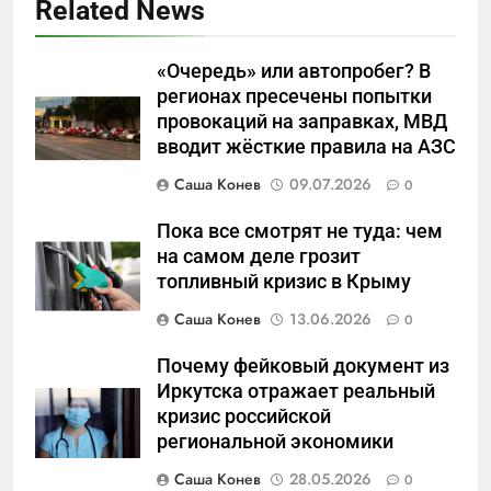
Related News
«Очередь» или автопробег? В
регионах пресечены попытки
провокаций на заправках, МВД
5
вводит жёсткие правила на АЗС
Отрезанные от помощи:
почему власть и
Саша Конев
09.07.2026
0
маркетплейсы «умывают
САНКТ-ПЕТЕРБУРГ И ОБЛАСТЬ
руки» после ударов по
Пока все смотрят не туда: чем
складам Wildberries?
на самом деле грозит
6
топливный кризис в Крыму
«Ростех» разъедают изнутри:
Саша Конев
13.06.2026
0
Серовский оборонный завод
идёт ко дну
САНКТ-ПЕТЕРБУРГ И ОБЛАСТЬ
Почему фейковый документ из
Иркутска отражает реальный
7
кризис российской
«Бизнес на ветеранах и
региональной экономики
покровительство»: как
Саша Конев
28.05.2026
0