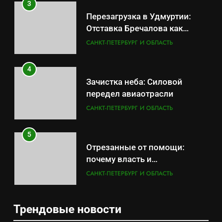
3
Перезагрузка в Удмуртии:
Отставка Бречалова как
результат управленческих
САНКТ-ПЕТЕРБУРГ И ОБЛАСТЬ
провалов и уязвимости
региона
4
Зачистка неба: Силовой
передел авиаотрасли
САНКТ-ПЕТЕРБУРГ И ОБЛАСТЬ
5
Отрезанные от помощи:
почему власть и
маркетплейсы «умывают
САНКТ-ПЕТЕРБУРГ И ОБЛАСТЬ
руки» после ударов по
складам Wildberries?
6
Трендовые новости
«Ростех» разъедают изнутри:
5