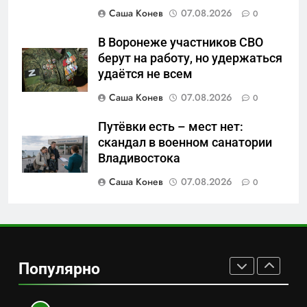
САНКТ-ПЕТЕРБУРГ И ОБЛАСТЬ
Саша Конев
07.08.2026
0
7
В Воронеже участников СВО
Перезагрузка в Удмуртии:
берут на работу, но удержаться
Отставка Бречалова как
удаётся не всем
результат управленческих
САНКТ-ПЕТЕРБУРГ И ОБЛАСТЬ
Саша Конев
07.08.2026
0
провалов и уязвимости
региона
Путёвки есть – мест нет:
8
скандал в военном санатории
Зачистка неба: Силовой
Владивостока
передел авиаотрасли
Саша Конев
07.08.2026
0
САНКТ-ПЕТЕРБУРГ И ОБЛАСТЬ
1
Минпромторг потребовал
данные о складах с военной
Популярно
продукцией: предприятия
САНКТ-ПЕТЕРБУРГ И ОБЛАСТЬ
обратились в СК