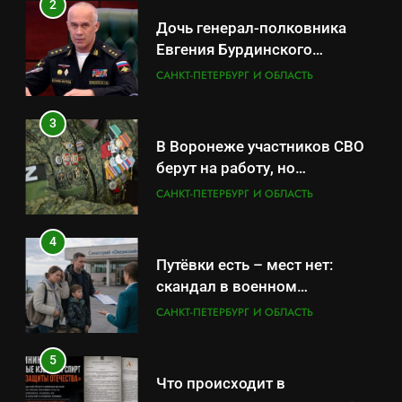
2
Дочь генерал-полковника
Евгения Бурдинского
оказывает платные услуги по
САНКТ-ПЕТЕРБУРГ И ОБЛАСТЬ
вопросам военной службы и
бронирования
3
В Воронеже участников СВО
берут на работу, но
удержаться удаётся не всем
САНКТ-ПЕТЕРБУРГ И ОБЛАСТЬ
4
Путёвки есть – мест нет:
скандал в военном
санатории Владивостока
САНКТ-ПЕТЕРБУРГ И ОБЛАСТЬ
5
Что происходит в