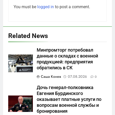
You must be
logged in
to post a comment.
Related News
Минпромторг потребовал
данные о складах с военной
продукцией: предприятия
5
обратились в СК
Что происходит в
калининградском анклаве:
Саша Конев
07.08.2026
0
военные изымают спирт «для
САНКТ-ПЕТЕРБУРГ И ОБЛАСТЬ
защиты Отечества»
Дочь генерал-полковника
Евгения Бурдинского
6
оказывает платные услуги по
«500-тонный беспилотник»
вопросам военной службы и
или очередная показуха? Что
бронирования
скрывает российский ВМФ