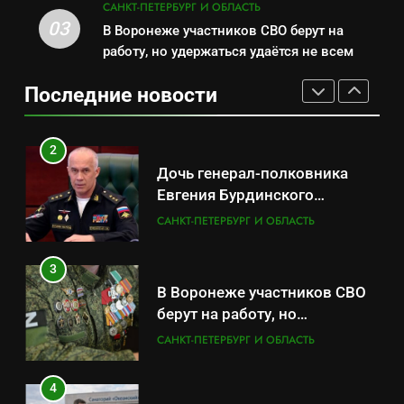
бронирования
САНКТ-ПЕТЕРБУРГ И ОБЛАСТЬ
Дочь генерал-полковника
03
В Воронеже участников СВО берут на
1
Евгения Бурдинского
работу, но удержаться удаётся не всем
Минпромторг потребовал
оказывает платные услуги по
САНКТ-ПЕТЕРБУРГ И ОБЛАСТЬ
данные о складах с военной
вопросам военной службы и
Последние новости
продукцией: предприятия
САНКТ-ПЕТЕРБУРГ И ОБЛАСТЬ
бронирования
3
обратились в СК
В Воронеже участников СВО
2
берут на работу, но
Дочь генерал-полковника
удержаться удаётся не всем
САНКТ-ПЕТЕРБУРГ И ОБЛАСТЬ
Евгения Бурдинского
оказывает платные услуги по
САНКТ-ПЕТЕРБУРГ И ОБЛАСТЬ
4
вопросам военной службы и
Путёвки есть – мест нет:
бронирования
3
скандал в военном
В Воронеже участников СВО
санатории Владивостока
САНКТ-ПЕТЕРБУРГ И ОБЛАСТЬ
берут на работу, но
удержаться удаётся не всем
САНКТ-ПЕТЕРБУРГ И ОБЛАСТЬ
5
Что происходит в
4
калининградском анклаве: