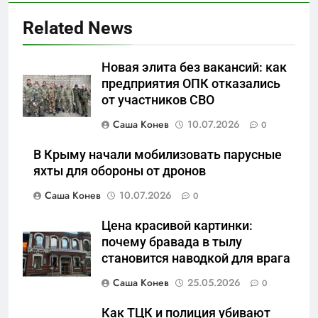
Related News
5
Новая элита без вакансий: как
Что происходит в
предприятия ОПК отказались
калининградском анклаве:
от участников СВО
военные изымают спирт «для
САНКТ-ПЕТЕРБУРГ И ОБЛАСТЬ
защиты Отечества»
Саша Конев
10.07.2026
0
6
В Крыму начали мобилизовать парусные
«500-тонный беспилотник»
яхты для обороны от дронов
или очередная показуха? Что
Саша Конев
10.07.2026
0
скрывает российский ВМФ
САНКТ-ПЕТЕРБУРГ И ОБЛАСТЬ
Цена красивой картинки:
7
почему бравада в тылу
Перезагрузка в Удмуртии:
становится наводкой для врага
Отставка Бречалова как
Саша Конев
25.05.2026
0
результат управленческих
САНКТ-ПЕТЕРБУРГ И ОБЛАСТЬ
провалов и уязвимости
Как ТЦК и полиция убивают