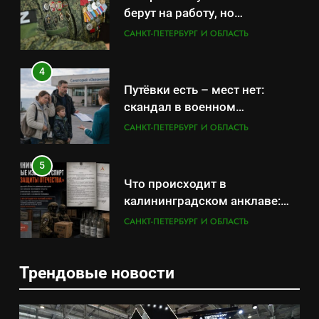
берут на работу, но
удержаться удаётся не всем
САНКТ-ПЕТЕРБУРГ И ОБЛАСТЬ
4
Путёвки есть – мест нет:
скандал в военном
санатории Владивостока
САНКТ-ПЕТЕРБУРГ И ОБЛАСТЬ
5
Что происходит в
калининградском анклаве:
военные изымают спирт «для
САНКТ-ПЕТЕРБУРГ И ОБЛАСТЬ
защиты Отечества»
6
Трендовые новости
«500-тонный беспилотник»
5
или очередная показуха? Что
Что происходит в
скрывает российский ВМФ
САНКТ-ПЕТЕРБУРГ И ОБЛАСТЬ