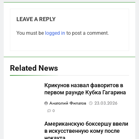
LEAVE A REPLY
You must be
logged in
to post a comment.
Related News
Крикунов назвал фаворитов в
первом раунде Кубка Гагарина
5
Анатолий Филатов
23.03.2026
Отрезанные от помощи:
0
почему власть и
Американскую боксершу ввели
маркетплейсы «умывают
САНКТ-ПЕТЕРБУРГ И ОБЛАСТЬ
в искусственную кому после
руки» после ударов по
нокаута
складам Wildberries?