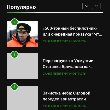
калининградском анклаве:
Популярно
военные изымают спирт «для
САНКТ-ПЕТЕРБУРГ И ОБЛАСТЬ
защиты Отечества»
2
«500-тонный беспилотник»
или очередная показуха? Что
скрывает российский ВМФ
САНКТ-ПЕТЕРБУРГ И ОБЛАСТЬ
3
Перезагрузка в Удмуртии:
Отставка Бречалова как
результат управленческих
САНКТ-ПЕТЕРБУРГ И ОБЛАСТЬ
провалов и уязвимости
региона
4
Зачистка неба: Силовой
передел авиаотрасли
САНКТ-ПЕТЕРБУРГ И ОБЛАСТЬ