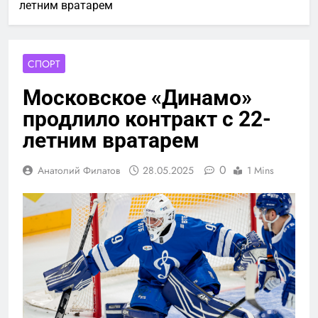
летним вратарем
СПОРТ
Московское «Динамо»
продлило контракт с 22-
летним вратарем
0
Анатолий Филатов
28.05.2025
1 Mins