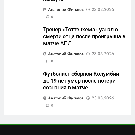
6
Анатолий Филатов
23.03.2026
«Ростех» разъедают изнутри:
0
Серовский оборонный завод
идёт ко дну
САНКТ-ПЕТЕРБУРГ И ОБЛАСТЬ
Тренер «Тоттенхема» узнал о
смерти отца после проигрыша в
7
матче АПЛ
«Бизнес на ветеранах и
Анатолий Филатов
23.03.2026
покровительство»: как
0
социальный координатор
САНКТ-ПЕТЕРБУРГ И ОБЛАСТЬ
фонда «защитники
Футболист сборной Колумбии
отечества» превратила
до 19 лет умер после потери
8
должность в источник
сознания в матче
Операция «Обнуление»: Что
обогащения
на самом деле стоит за
Анатолий Филатов
23.03.2026
попыткой уничтожения
0
САНКТ-ПЕТЕРБУРГ И ОБЛАСТЬ
Telegram в России
1
Что происходит в