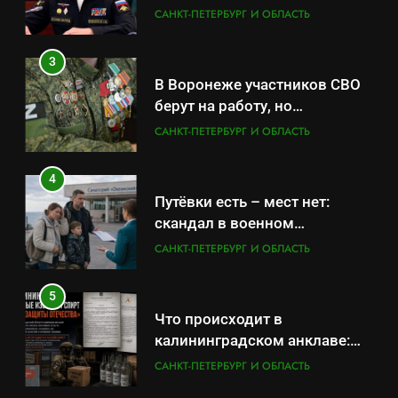
оказывает платные услуги по
САНКТ-ПЕТЕРБУРГ И ОБЛАСТЬ
вопросам военной службы и
бронирования
3
В Воронеже участников СВО
берут на работу, но
удержаться удаётся не всем
САНКТ-ПЕТЕРБУРГ И ОБЛАСТЬ
4
Путёвки есть – мест нет:
скандал в военном
санатории Владивостока
САНКТ-ПЕТЕРБУРГ И ОБЛАСТЬ
5
Что происходит в
калининградском анклаве:
военные изымают спирт «для
САНКТ-ПЕТЕРБУРГ И ОБЛАСТЬ
защиты Отечества»