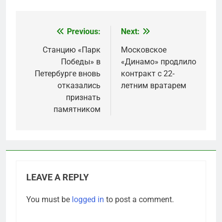
Previous:
Next:
Post
navigation
Станцию «Парк
Московское
Победы» в
«Динамо» продлило
Петербурге вновь
контракт с 22-
отказались
летним вратарем
признать
памятником
LEAVE A REPLY
You must be
logged in
to post a comment.