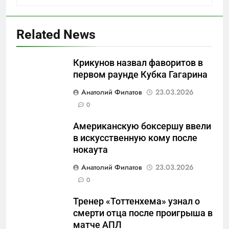
Related News
Крикунов назвал фаворитов в
первом раунде Кубка Гагарина
5
Анатолий Филатов
23.03.2026
Что происходит в
0
калининградском анклаве:
Американскую боксершу ввели
военные изымают спирт «для
САНКТ-ПЕТЕРБУРГ И ОБЛАСТЬ
в искусственную кому после
защиты Отечества»
нокаута
6
Анатолий Филатов
23.03.2026
«500-тонный беспилотник»
0
или очередная показуха? Что
скрывает российский ВМФ
САНКТ-ПЕТЕРБУРГ И ОБЛАСТЬ
Тренер «Тоттенхема» узнал о
смерти отца после проигрыша в
7
матче АПЛ