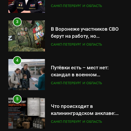
оказывает платные услуги по
САНКТ-ПЕТЕРБУРГ И ОБЛАСТЬ
4
вопросам военной службы и
Путёвки есть – мест нет:
бронирования
3
скандал в военном
В Воронеже участников СВО
санатории Владивостока
САНКТ-ПЕТЕРБУРГ И ОБЛАСТЬ
берут на работу, но
удержаться удаётся не всем
САНКТ-ПЕТЕРБУРГ И ОБЛАСТЬ
5
Что происходит в
4
калининградском анклаве:
Путёвки есть – мест нет:
военные изымают спирт «для
САНКТ-ПЕТЕРБУРГ И ОБЛАСТЬ
скандал в военном
защиты Отечества»
санатории Владивостока
САНКТ-ПЕТЕРБУРГ И ОБЛАСТЬ
6
«500-тонный беспилотник»
5
или очередная показуха? Что
Что происходит в
скрывает российский ВМФ
САНКТ-ПЕТЕРБУРГ И ОБЛАСТЬ
калининградском анклаве:
военные изымают спирт «для
САНКТ-ПЕТЕРБУРГ И ОБЛАСТЬ
7
защиты Отечества»