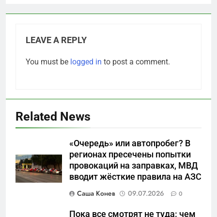
LEAVE A REPLY
You must be
logged in
to post a comment.
Related News
«Очередь» или автопробег? В
5
регионах пресечены попытки
Что происходит в
провокаций на заправках, МВД
калининградском анклаве:
вводит жёсткие правила на АЗС
военные изымают спирт «для
САНКТ-ПЕТЕРБУРГ И ОБЛАСТЬ
защиты Отечества»
Саша Конев
09.07.2026
0
6
Пока все смотрят не туда: чем