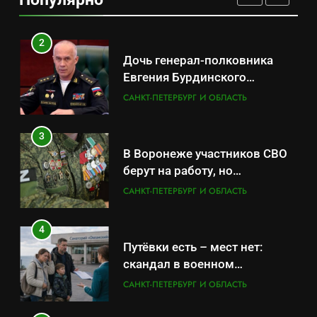
продукцией: предприятия
САНКТ-ПЕТЕРБУРГ И ОБЛАСТЬ
обратились в СК
2
Дочь генерал-полковника
Евгения Бурдинского
оказывает платные услуги по
САНКТ-ПЕТЕРБУРГ И ОБЛАСТЬ
вопросам военной службы и
бронирования
3
В Воронеже участников СВО
берут на работу, но
удержаться удаётся не всем
САНКТ-ПЕТЕРБУРГ И ОБЛАСТЬ
4
Путёвки есть – мест нет:
скандал в военном
санатории Владивостока
САНКТ-ПЕТЕРБУРГ И ОБЛАСТЬ