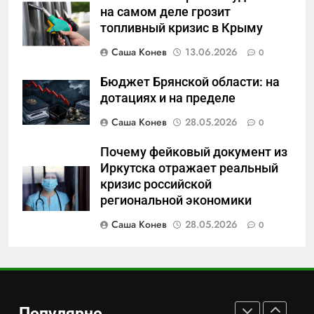
«500-тонный беспилотник»
на самом деле грозит
или очередная показуха? Что
топливный кризис в Крыму
скрывает российский ВМФ
САНКТ-ПЕТЕРБУРГ И ОБЛАСТЬ
Саша Конев
13.06.2026
0
7
Бюджет Брянской области: на
Перезагрузка в Удмуртии:
дотациях и на пределе
Отставка Бречалова как
Саша Конев
28.05.2026
0
результат управленческих
САНКТ-ПЕТЕРБУРГ И ОБЛАСТЬ
провалов и уязвимости
Почему фейковый документ из
региона
Иркутска отражает реальный
8
кризис российской
Зачистка неба: Силовой
региональной экономики
передел авиаотрасли
Саша Конев
28.05.2026
0
САНКТ-ПЕТЕРБУРГ И ОБЛАСТЬ
1
Минпромторг потребовал
данные о складах с военной
Популярно