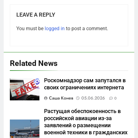
5
Отрезанные от помощи:
LEAVE A REPLY
почему власть и
You must be
logged in
to post a comment.
маркетплейсы «умывают
САНКТ-ПЕТЕРБУРГ И ОБЛАСТЬ
руки» после ударов по
складам Wildberries?
6
«Ростех» разъедают изнутри:
Related News
Серовский оборонный завод
идёт ко дну
САНКТ-ПЕТЕРБУРГ И ОБЛАСТЬ
Роскомнадзор сам запутался в
своих ограничениях интернета
7
«Бизнес на ветеранах и
Саша Конев
05.06.2026
0
покровительство»: как
социальный координатор
Растущая обеспокоенность в
САНКТ-ПЕТЕРБУРГ И ОБЛАСТЬ
фонда «защитники
российской авиации из-за
отечества» превратила
заявлений о размещении
8
военной техники в гражданских
должность в источник
Операция «Обнуление»: Что