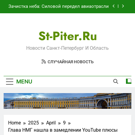
Skip
уязвимости региона
Зачистка неба: Силовой передел авиаотрасли
to
content
Что происходит в калининградском анклаве:
военные изымают спирт «для защиты
Отечества»
St-Piter.ru
«500-тонный беспилотник» или очередная
показуха? Что скрывает российский ВМФ
Перезагрузка в Удмуртии: Отставка Бречалова
Новости Санкт-Петербург И Область
как результат управленческих провалов и
уязвимости региона
Зачистка неба: Силовой передел авиаотрасли
СЛУЧАЙНАЯ НОВОСТЬ
MENU
Home
2025
April
9
Глава НМГ нашла в замедлении YouTube плюсы