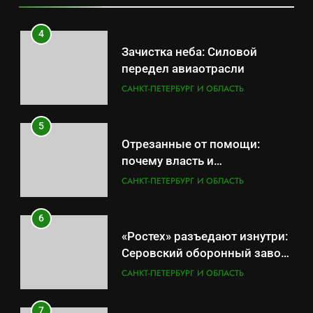
провалов и уязвимости
региона
4
Зачистка неба: Силовой
передел авиаотрасли
САНКТ-ПЕТЕРБУРГ И ОБЛАСТЬ
5
Отрезанные от помощи:
почему власть и
маркетплейсы «умывают
САНКТ-ПЕТЕРБУРГ И ОБЛАСТЬ
руки» после ударов по
складам Wildberries?
6
«Ростех» разъедают изнутри:
5
Серовский оборонный завод
Отрезанные от помощи:
идёт ко дну
САНКТ-ПЕТЕРБУРГ И ОБЛАСТЬ
почему власть и
маркетплейсы «умывают
САНКТ-ПЕТЕРБУРГ И ОБЛАСТЬ
7