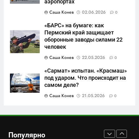
аэропортах
обогащения
на самом деле стоит за
Саша Конев
02.06.2026
0
попыткой уничтожения
САНКТ-ПЕТЕРБУРГ И ОБЛАСТЬ
Telegram в России
«БАРС» на бумаге: как
1
Пермский край защищает
Что происходит в
оборонные заводы силами 22
калининградском анклаве:
человек
военные изымают спирт «для
САНКТ-ПЕТЕРБУРГ И ОБЛАСТЬ
Саша Конев
22.05.2026
0
защиты Отечества»
«Сармат» испытан. «Красмаш»
2
под ударом. Что происходит на
«500-тонный беспилотник»
самом деле?
или очередная показуха? Что
скрывает российский ВМФ
Саша Конев
21.05.2026
0
САНКТ-ПЕТЕРБУРГ И ОБЛАСТЬ
3
Перезагрузка в Удмуртии:
Отставка Бречалова как
Популярно
результат управленческих
САНКТ-ПЕТЕРБУРГ И ОБЛАСТЬ