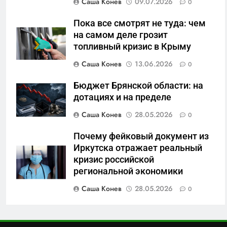
Саша Конев
09.07.2026
0
складам Wildberries?
6
Пока все смотрят не туда: чем
«Ростех» разъедают изнутри:
на самом деле грозит
Серовский оборонный завод
топливный кризис в Крыму
идёт ко дну
САНКТ-ПЕТЕРБУРГ И ОБЛАСТЬ
Саша Конев
13.06.2026
0
7
Бюджет Брянской области: на
«Бизнес на ветеранах и
дотациях и на пределе
покровительство»: как
Саша Конев
28.05.2026
0
социальный координатор
САНКТ-ПЕТЕРБУРГ И ОБЛАСТЬ
фонда «защитники
Почему фейковый документ из
отечества» превратила
Иркутска отражает реальный
8
должность в источник
кризис российской
Операция «Обнуление»: Что
обогащения
региональной экономики
на самом деле стоит за
попыткой уничтожения
Саша Конев
28.05.2026
0
САНКТ-ПЕТЕРБУРГ И ОБЛАСТЬ
Telegram в России
1