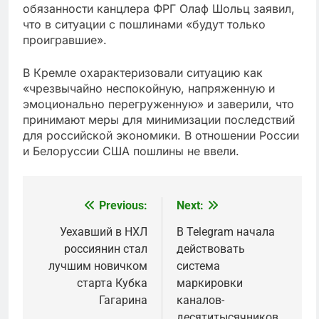
обязанности канцлера ФРГ Олаф Шольц заявил,
что в ситуации с пошлинами «будут только
проигравшие».
В Кремле охарактеризовали ситуацию как
«чрезвычайно неспокойную, напряженную и
эмоционально перегруженную» и заверили, что
принимают меры для минимизации последствий
для российской экономики. В отношении России
и Белоруссии США пошлины не ввели.
Previous:
Next:
Post
navigation
Уехавший в НХЛ
В Telegram начала
россиянин стал
действовать
лучшим новичком
система
старта Кубка
маркировки
Гагарина
каналов-
десятитысячников