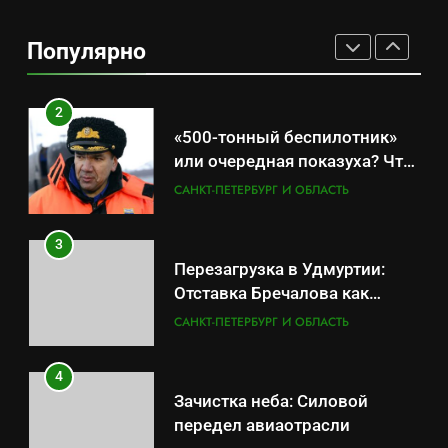
Что происходит в
калининградском анклаве:
Популярно
военные изымают спирт «для
САНКТ-ПЕТЕРБУРГ И ОБЛАСТЬ
защиты Отечества»
2
«500-тонный беспилотник»
или очередная показуха? Что
скрывает российский ВМФ
САНКТ-ПЕТЕРБУРГ И ОБЛАСТЬ
3
Перезагрузка в Удмуртии:
Отставка Бречалова как
результат управленческих
САНКТ-ПЕТЕРБУРГ И ОБЛАСТЬ
провалов и уязвимости
региона
4
Зачистка неба: Силовой
передел авиаотрасли