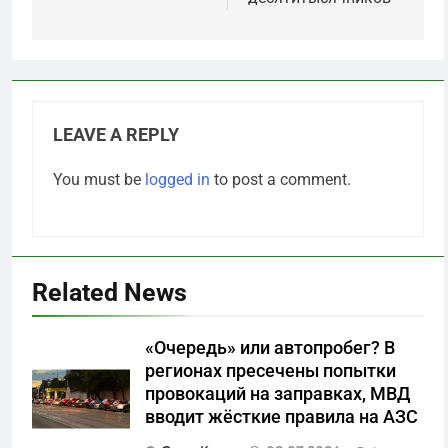
LEAVE A REPLY
You must be
logged in
to post a comment.
Related News
«Очередь» или автопробег? В
5
регионах пресечены попытки
Отрезанные от помощи:
провокаций на заправках, МВД
почему власть и
вводит жёсткие правила на АЗС
маркетплейсы «умывают
САНКТ-ПЕТЕРБУРГ И ОБЛАСТЬ
руки» после ударов по