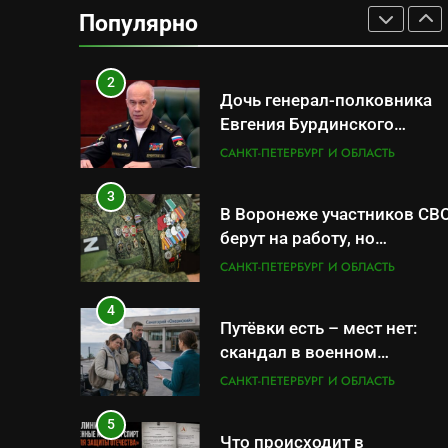
данные о складах с
Популярно
военной продукцией:
САНКТ-ПЕТЕРБУРГ И ОБЛАСТЬ
предприятия обратились в
СК
2
Дочь генерал-полковника
Евгения Бурдинского
оказывает платные услуги
САНКТ-ПЕТЕРБУРГ И ОБЛАСТЬ
по вопросам военной
службы и бронирования
3
В Воронеже участников СВ
берут на работу, но
удержаться удаётся не все
САНКТ-ПЕТЕРБУРГ И ОБЛАСТЬ
4
Путёвки есть – мест нет:
скандал в военном
санатории Владивостока
САНКТ-ПЕТЕРБУРГ И ОБЛАСТЬ
5
Что происходит в