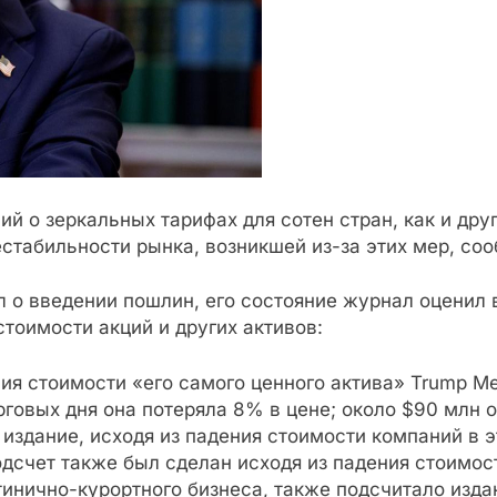
 о зеркальных тарифах для сотен стран, как и дру
стабильности рынка, возникшей из-за этих мер, соо
ил о введении пошлин, его состояние журнал оценил 
тоимости акций и других активов:
ия стоимости «его самого ценного актива» Trump Me
торговых дня она потеряла 8% в цене; около $90 млн
издание, исходя из падения стоимости компаний в 
дсчет также был сделан исходя из падения стоимос
тинично-курортного бизнеса, также подсчитало изда