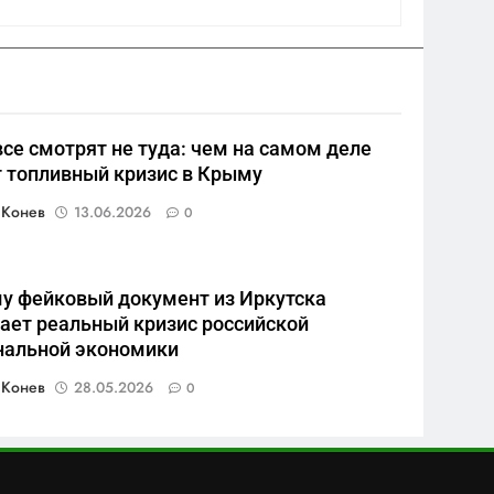
калининградском анклаве:
военные изымают спирт
САНКТ-ПЕТЕРБУРГ И ОБЛАСТЬ
«для защиты Отечества»
6
«500-тонный беспилотник»
или очередная показуха?
все смотрят не туда: чем на самом деле
Что скрывает российский
САНКТ-ПЕТЕРБУРГ И ОБЛАСТЬ
т топливный кризис в Крыму
ВМФ
7
 Конев
13.06.2026
0
Перезагрузка в Удмуртии:
Отставка Бречалова как
результат управленческих
САНКТ-ПЕТЕРБУРГ И ОБЛАСТЬ
у фейковый документ из Иркутска
провалов и уязвимости
ает реальный кризис российской
региона
8
нальной экономики
Зачистка неба: Силовой
передел авиаотрасли
 Конев
28.05.2026
0
САНКТ-ПЕТЕРБУРГ И ОБЛАСТЬ
1
Минпромторг потребовал