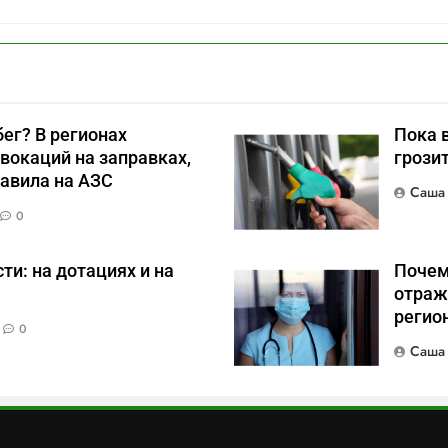
ег? В регионах
Пока 
вокаций на заправках,
грози
авила на АЗС
Саша
0
и: на дотациях и на
Почем
отраж
регио
0
Саша