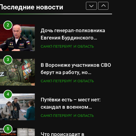
данные о складах с
Последние новости
военной продукцией:
САНКТ-ПЕТЕРБУРГ И ОБЛАСТЬ
предприятия обратились в
СК
2
Дочь генерал-полковника
Евгения Бурдинского
оказывает платные услуги
САНКТ-ПЕТЕРБУРГ И ОБЛАСТЬ
по вопросам военной
службы и бронирования
3
В Воронеже участников СВО
берут на работу, но
удержаться удаётся не всем
САНКТ-ПЕТЕРБУРГ И ОБЛАСТЬ
4
Путёвки есть – мест нет:
скандал в военном
санатории Владивостока
САНКТ-ПЕТЕРБУРГ И ОБЛАСТЬ
5
Что происходит в