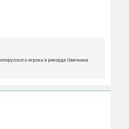
елорусского игрока в рекорде Овечкина
5
Что происходит в