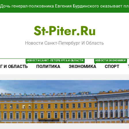
Дочь генерал-полковника Евгения Бурдинского оказывает пл
В Воронеже участников СВО берут на раб
St-Piter.ru
Путёвки есть – мест нет: скандал
Новости Санкт-Петербург И Область
Минпромторг потребовал данные о складах с военной продук
Дочь генерал-полковника Евгения Бурдинского оказывает пл
НОВОСТИ САНКТ-ПЕТЕРБУРГА И ОБЛАСТИ
НОВОСТИ ЭКОНОМИКИ
Г И ОБЛАСТЬ
ПОЛИТИКА
ЭКОНОМИКА
СПОРТ
В Воронеже участников СВО берут на раб
Путёвки есть – мест нет: скандал