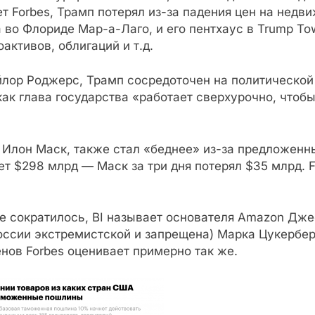
т Forbes, Трамп потерял из-за падения цен на недв
 во Флориде Мар-а-Лаго, и его пентхаус в Trump To
активов, облигаций и т.д.
лор Роджерс, Трамп сосредоточен на политической 
 как глава государства «работает сверхурочно, чтоб
лон Маск, также стал «беднее» из-за предложенных 
ет $298 млрд — Маск за три дня потерял $35 млрд. F
е сократилось, BI называет основателя Amazon Дже
России экстремистской и запрещена) Марка Цукербер
енов Forbes оценивает примерно так же.