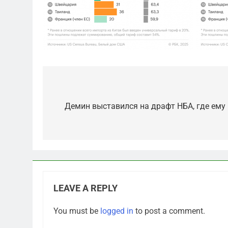
Post
navigation
Демин выставился на драфт НБА, где ему
LEAVE A REPLY
5
You must be
logged in
to post a comment.
Что происходит в