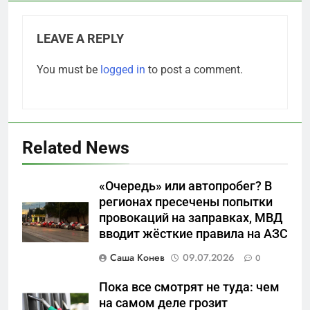
LEAVE A REPLY
You must be
logged in
to post a comment.
Related News
«Очередь» или автопробег? В
5
регионах пресечены попытки
Что происходит в
провокаций на заправках, МВД
калининградском анклаве:
вводит жёсткие правила на АЗС
военные изымают спирт «для
САНКТ-ПЕТЕРБУРГ И ОБЛАСТЬ
защиты Отечества»
Саша Конев
09.07.2026
0
6
Пока все смотрят не туда: чем
«500-тонный беспилотник»
на самом деле грозит