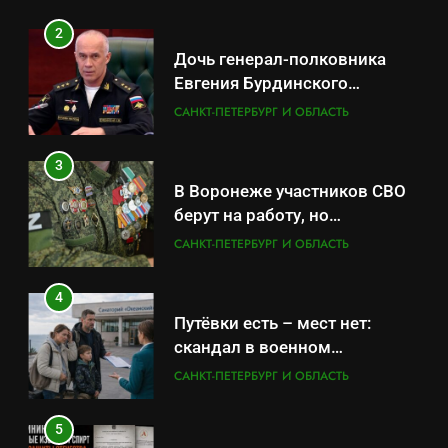
2
Дочь генерал-полковника
Евгения Бурдинского
оказывает платные услуги по
САНКТ-ПЕТЕРБУРГ И ОБЛАСТЬ
вопросам военной службы и
бронирования
3
В Воронеже участников СВО
берут на работу, но
удержаться удаётся не всем
САНКТ-ПЕТЕРБУРГ И ОБЛАСТЬ
4
Путёвки есть – мест нет:
скандал в военном
санатории Владивостока
САНКТ-ПЕТЕРБУРГ И ОБЛАСТЬ
5