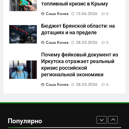
или очередная показуха? Что
топливный кризис в Крыму
скрывает российский ВМФ
САНКТ-ПЕТЕРБУРГ И ОБЛАСТЬ
Саша Конев
13.06.2026
0
7
Бюджет Брянской области: на
Перезагрузка в Удмуртии:
дотациях и на пределе
Отставка Бречалова как
Саша Конев
28.05.2026
0
результат управленческих
САНКТ-ПЕТЕРБУРГ И ОБЛАСТЬ
провалов и уязвимости
Почему фейковый документ из
региона
Иркутска отражает реальный
8
кризис российской
Зачистка неба: Силовой
региональной экономики
передел авиаотрасли
Саша Конев
28.05.2026
0
САНКТ-ПЕТЕРБУРГ И ОБЛАСТЬ
1
Минпромторг потребовал
данные о складах с военной
Популярно
продукцией: предприятия
САНКТ-ПЕТЕРБУРГ И ОБЛАСТЬ
обратились в СК