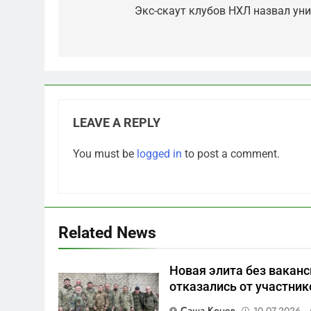
navigation
Экс-скаут клубов НХЛ назвал ун
LEAVE A REPLY
5
You must be
logged in
to post a comment.
Что происходит в
калининградском анклаве:
военные изымают спирт
САНКТ-ПЕТЕРБУРГ И ОБЛАСТЬ
«для защиты Отечества»
6
Related News
«500-тонный беспилотник»
или очередная показуха?
Новая элита без ваканс
Что скрывает российский
САНКТ-ПЕТЕРБУРГ И ОБЛАСТЬ
отказались от участник
ВМФ
7
Саша Конев
10.07.2026