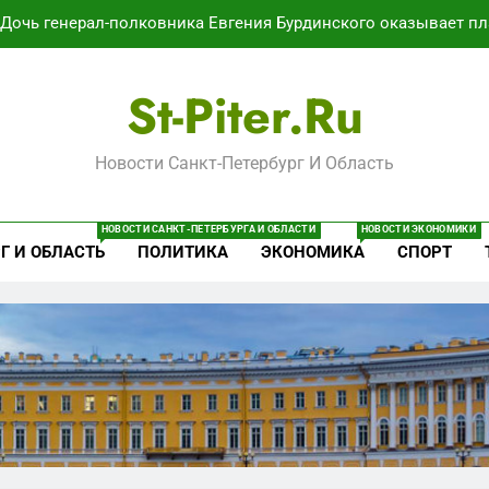
Дочь генерал-полковника Евгения Бурдинского оказывает пл
В Воронеже участников СВО берут на раб
St-Piter.ru
Путёвки есть – мест нет: скандал
Новости Санкт-Петербург И Область
Минпромторг потребовал данные о складах с военной продук
Дочь генерал-полковника Евгения Бурдинского оказывает пл
НОВОСТИ САНКТ-ПЕТЕРБУРГА И ОБЛАСТИ
НОВОСТИ ЭКОНОМИКИ
Г И ОБЛАСТЬ
ПОЛИТИКА
ЭКОНОМИКА
СПОРТ
В Воронеже участников СВО берут на раб
Путёвки есть – мест нет: скандал