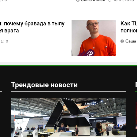
: почему бравада в тылу
Как Т
я врага
полно
Саша
0
Трендовые новости