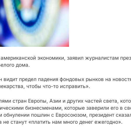
американской экономики, заявил журналистам през
Белого дома.
н видит предел падения фондовых рынков на новостях
екарства, чтобы что-то исправить».
лями стран Европы, Азии и других частей света, кот
ическими бизнесменами, которые заверили его в св
м обнулении пошлин с Евросоюзом, президент сказа
ка не станут «платить нам много денег ежегодно».