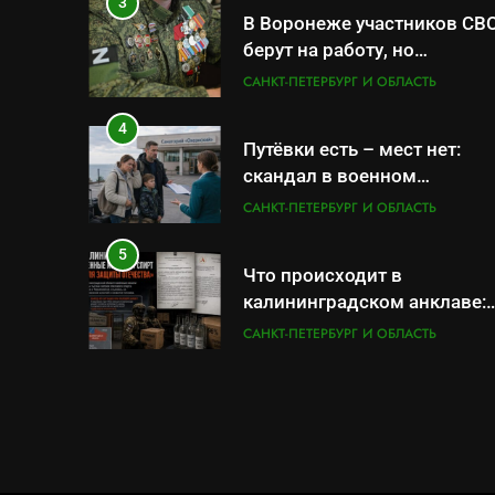
службы и бронирования
3
В Воронеже участников СВ
берут на работу, но
удержаться удаётся не все
САНКТ-ПЕТЕРБУРГ И ОБЛАСТЬ
4
Путёвки есть – мест нет:
скандал в военном
санатории Владивостока
САНКТ-ПЕТЕРБУРГ И ОБЛАСТЬ
5
Что происходит в
калининградском анклаве:
военные изымают спирт
САНКТ-ПЕТЕРБУРГ И ОБЛАСТЬ
«для защиты Отечества»
6
«500-тонный беспилотник»
или очередная показуха?
Что скрывает российский
САНКТ-ПЕТЕРБУРГ И ОБЛАСТЬ
ВМФ