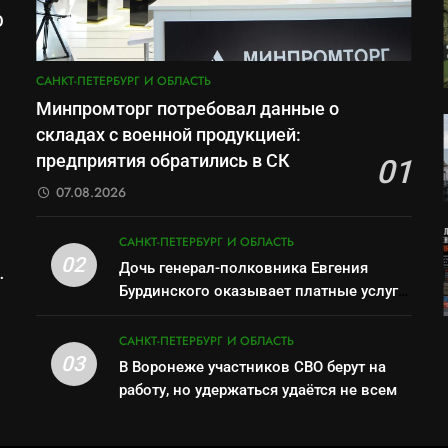
О
м
САНКТ-ПЕТЕРБУРГ И ОБЛАСТЬ
Минпромторг потребовал данные о
складах с военной продукцией:
предприятия обратились в СК
01
07.08.2026
САНКТ-ПЕТЕРБУРГ И ОБЛАСТЬ
02
Дочь генерал-полковника Евгения
Бурдинского оказывает платные услуги
по вопросам военной службы и
бронирования
САНКТ-ПЕТЕРБУРГ И ОБЛАСТЬ
03
В Воронеже участников СВО берут на
работу, но удержаться удаётся не всем