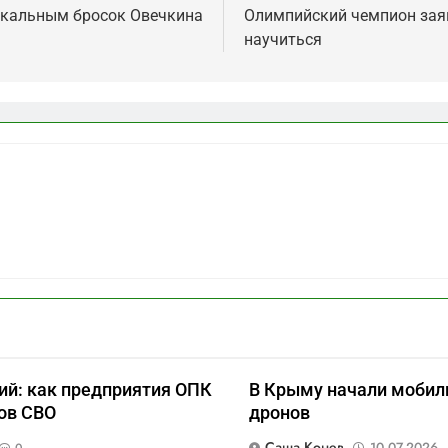
икальным бросок Овечкина
Олимпийский чемпион заяв
научиться
ий: как предприятия ОПК
В Крыму начали мобил
ов СВО
дронов
Саша Конев
10.07.2026
0