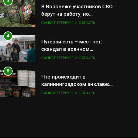
службы и бронирования
3
В Воронеже участников СВО
берут на работу, но
удержаться удаётся не всем
САНКТ-ПЕТЕРБУРГ И ОБЛАСТЬ
4
Путёвки есть – мест нет:
скандал в военном
санатории Владивостока
САНКТ-ПЕТЕРБУРГ И ОБЛАСТЬ
5
Что происходит в
калининградском анклаве:
военные изымают спирт
САНКТ-ПЕТЕРБУРГ И ОБЛАСТЬ
«для защиты Отечества»
6
«500-тонный беспилотник»
или очередная показуха?
Что скрывает российский
САНКТ-ПЕТЕРБУРГ И ОБЛАСТЬ
ВМФ