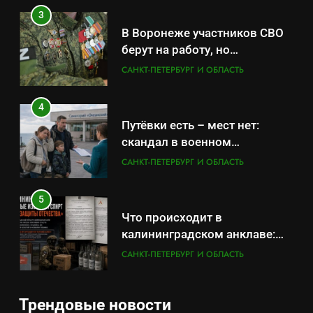
4
Путёвки есть – мест нет:
скандал в военном
санатории Владивостока
САНКТ-ПЕТЕРБУРГ И ОБЛАСТЬ
5
Что происходит в
калининградском анклаве:
военные изымают спирт «для
САНКТ-ПЕТЕРБУРГ И ОБЛАСТЬ
защиты Отечества»
6
«500-тонный беспилотник»
или очередная показуха? Что
5
скрывает российский ВМФ
САНКТ-ПЕТЕРБУРГ И ОБЛАСТЬ
Что происходит в
калининградском анклаве:
Трендовые новости
7
военные изымают спирт «для