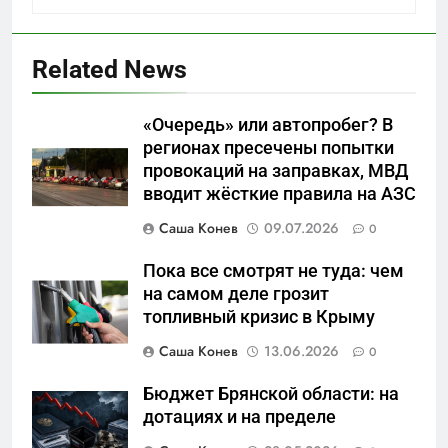
5
Что происходит в
Related News
калининградском анклаве:
военные изымают спирт «для
САНКТ-ПЕТЕРБУРГ И ОБЛАСТЬ
защиты Отечества»
«Очередь» или автопробег? В
регионах пресечены попытки
6
провокаций на заправках, МВД
«500-тонный беспилотник»
вводит жёсткие правила на АЗС
или очередная показуха? Что
скрывает российский ВМФ
Саша Конев
09.07.2026
0
САНКТ-ПЕТЕРБУРГ И ОБЛАСТЬ
Пока все смотрят не туда: чем
7
на самом деле грозит
Перезагрузка в Удмуртии:
топливный кризис в Крыму
Отставка Бречалова как
Саша Конев
13.06.2026
0
результат управленческих
САНКТ-ПЕТЕРБУРГ И ОБЛАСТЬ
провалов и уязвимости
Бюджет Брянской области: на
региона
дотациях и на пределе
8
Зачистка неба: Силовой