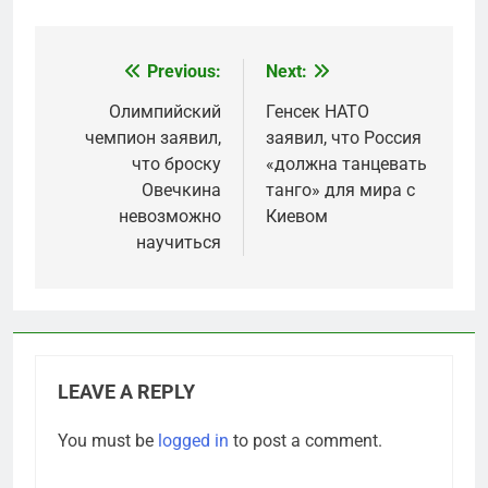
Previous:
Next:
Post
navigation
Олимпийский
Генсек НАТО
чемпион заявил,
заявил, что Россия
что броску
«должна танцевать
Овечкина
танго» для мира с
невозможно
Киевом
научиться
LEAVE A REPLY
You must be
logged in
to post a comment.