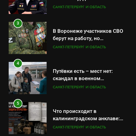
оказывает платные услуги по
САНКТ-ПЕТЕРБУРГ И ОБЛАСТЬ
вопросам военной службы и
бронирования
3
В Воронеже участников СВО
берут на работу, но
удержаться удаётся не всем
САНКТ-ПЕТЕРБУРГ И ОБЛАСТЬ
4
Путёвки есть – мест нет:
скандал в военном
санатории Владивостока
САНКТ-ПЕТЕРБУРГ И ОБЛАСТЬ
5
Что происходит в
калининградском анклаве:
военные изымают спирт «для
САНКТ-ПЕТЕРБУРГ И ОБЛАСТЬ
защиты Отечества»