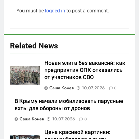
You must be
logged in
to post a comment.
Related News
5
Новая элита без вакансий: как
Что происходит в
предприятия ОПК отказались
калининградском анклаве:
от участников СВО
военные изымают спирт «для
САНКТ-ПЕТЕРБУРГ И ОБЛАСТЬ
защиты Отечества»
Саша Конев
10.07.2026
0
6
В Крыму начали мобилизовать парусные
«500-тонный беспилотник»
яхты для обороны от дронов
или очередная показуха? Что
Саша Конев
10.07.2026
0
скрывает российский ВМФ
САНКТ-ПЕТЕРБУРГ И ОБЛАСТЬ
Цена красивой картинки:
7