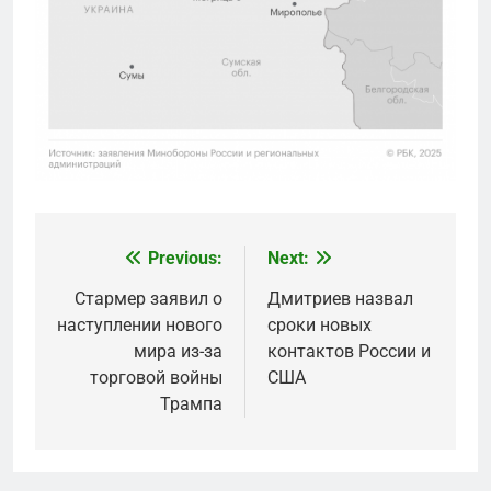
Previous:
Next:
Post
navigation
Стармер заявил о
Дмитриев назвал
наступлении нового
сроки новых
мира из-за
контактов России и
торговой войны
США
Трампа