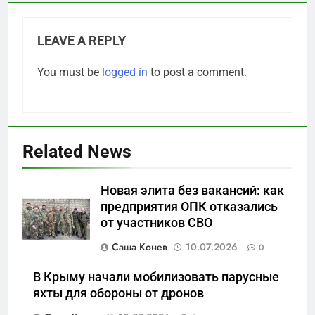
LEAVE A REPLY
You must be
logged in
to post a comment.
Related News
5
Новая элита без вакансий: как
Что происходит в
предприятия ОПК отказались
калининградском анклаве:
от участников СВО
военные изымают спирт «для
САНКТ-ПЕТЕРБУРГ И ОБЛАСТЬ
защиты Отечества»
Саша Конев
10.07.2026
0
6
В Крыму начали мобилизовать парусные
«500-тонный беспилотник»
яхты для обороны от дронов
или очередная показуха? Что