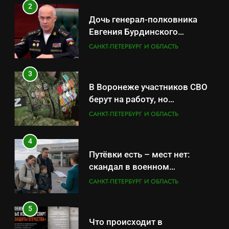
2
Дочь генерал-полковника
Евгения Бурдинского
оказывает платные услуги по
САНКТ-ПЕТЕРБУРГ И ОБЛАСТЬ
вопросам военной службы и
бронирования
3
В Воронеже участников СВО
берут на работу, но
удержаться удаётся не всем
САНКТ-ПЕТЕРБУРГ И ОБЛАСТЬ
4
Путёвки есть – мест нет:
скандал в военном
санатории Владивостока
САНКТ-ПЕТЕРБУРГ И ОБЛАСТЬ
5
Что происходит в