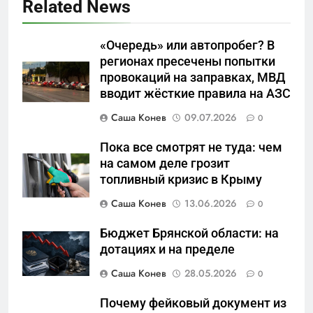
Related News
«Очередь» или автопробег? В
5
регионах пресечены попытки
Что происходит в
провокаций на заправках, МВД
калининградском анклаве:
вводит жёсткие правила на АЗС
военные изымают спирт «для
САНКТ-ПЕТЕРБУРГ И ОБЛАСТЬ
защиты Отечества»
Саша Конев
09.07.2026
0
6
Пока все смотрят не туда: чем
«500-тонный беспилотник»
на самом деле грозит
или очередная показуха? Что
топливный кризис в Крыму
скрывает российский ВМФ
САНКТ-ПЕТЕРБУРГ И ОБЛАСТЬ
Саша Конев
13.06.2026
0
7
Бюджет Брянской области: на
Перезагрузка в Удмуртии:
дотациях и на пределе
Отставка Бречалова как
Саша Конев
28.05.2026
0
результат управленческих
САНКТ-ПЕТЕРБУРГ И ОБЛАСТЬ
провалов и уязвимости
Почему фейковый документ из