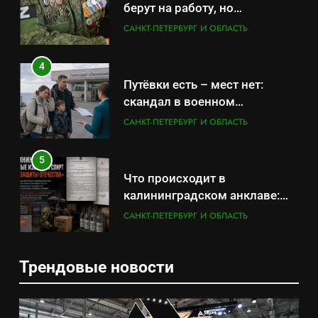
берут на работу, но
удержаться удаётся не всем
САНКТ-ПЕТЕРБУРГ И ОБЛАСТЬ
4
Путёвки есть – мест нет:
скандал в военном
санатории Владивостока
САНКТ-ПЕТЕРБУРГ И ОБЛАСТЬ
5
Что происходит в
калининградском анклаве:
военные изымают спирт «для
САНКТ-ПЕТЕРБУРГ И ОБЛАСТЬ
защиты Отечества»
6
Трендовые новости
«500-тонный беспилотник»
5
или очередная показуха? Что
Что происходит в
скрывает российский ВМФ
САНКТ-ПЕТЕРБУРГ И ОБЛАСТЬ
калининградском анклаве: