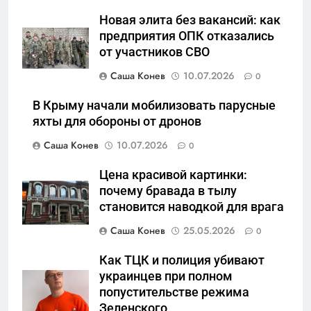
5
Новая элита без вакансий: как
«Бизнес на ветеранах и
предприятия ОПК отказались
покровительство»: как
от участников СВО
социальный координатор
САНКТ-ПЕТЕРБУРГ И ОБЛАСТЬ
фонда «защитники
Саша Конев
10.07.2026
0
отечества» превратила
6
В Крыму начали мобилизовать парусные
должность в источник
Операция «Обнуление»: Что
яхты для обороны от дронов
обогащения
на самом деле стоит за
Саша Конев
10.07.2026
0
попыткой уничтожения
САНКТ-ПЕТЕРБУРГ И ОБЛАСТЬ
Telegram в России
Цена красивой картинки:
7
почему бравада в тылу
Позор Балтийского флота:
становится наводкой для врага
как «геройский» катер стал
Саша Конев
25.05.2026
0
металлоломом за 3 дня
САНКТ-ПЕТЕРБУРГ И ОБЛАСТЬ
Как ТЦК и полиция убивают
украинцев при полном
8
попустительстве режима
Бумажный флот чиновничьих
Зеленского