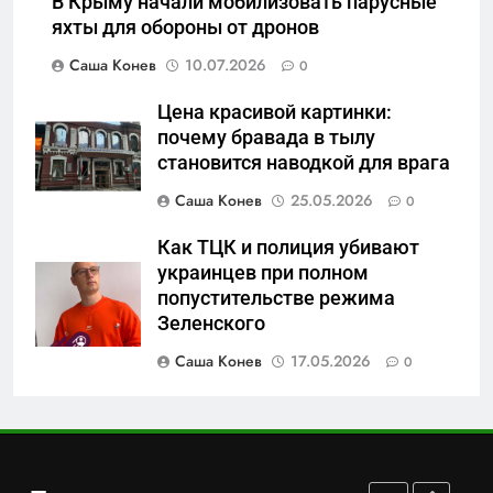
В Крыму начали мобилизовать парусные
должность в источник
Операция «Обнуление»: Что
яхты для обороны от дронов
обогащения
на самом деле стоит за
Саша Конев
10.07.2026
0
попыткой уничтожения
САНКТ-ПЕТЕРБУРГ И ОБЛАСТЬ
Telegram в России
Цена красивой картинки:
7
почему бравада в тылу
Позор Балтийского флота:
становится наводкой для врага
как «геройский» катер стал
Саша Конев
25.05.2026
0
металлоломом за 3 дня
САНКТ-ПЕТЕРБУРГ И ОБЛАСТЬ
Как ТЦК и полиция убивают
украинцев при полном
8
попустительстве режима
Бумажный флот чиновничьих
Зеленского
иллюзий: как российская
бюрократия превратила
Саша Конев
17.05.2026
0
САНКТ-ПЕТЕРБУРГ И ОБЛАСТЬ
праздник в комедию
1
Перезагрузка в Удмуртии:
Отставка Бречалова как