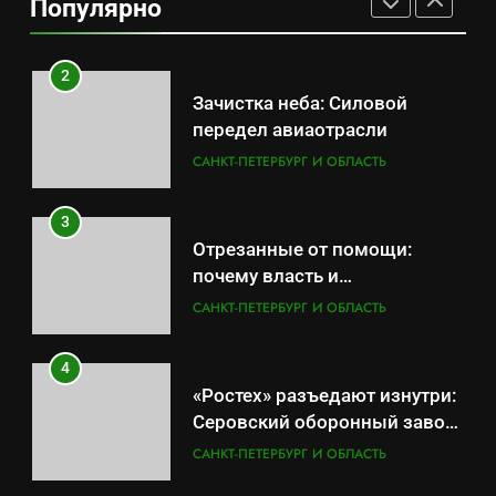
Популярно
результат управленческих
САНКТ-ПЕТЕРБУРГ И ОБЛАСТЬ
провалов и уязвимости
региона
2
Зачистка неба: Силовой
передел авиаотрасли
САНКТ-ПЕТЕРБУРГ И ОБЛАСТЬ
3
Отрезанные от помощи:
почему власть и
маркетплейсы «умывают
САНКТ-ПЕТЕРБУРГ И ОБЛАСТЬ
руки» после ударов по
складам Wildberries?
4
«Ростех» разъедают изнутри:
Серовский оборонный завод
идёт ко дну
САНКТ-ПЕТЕРБУРГ И ОБЛАСТЬ