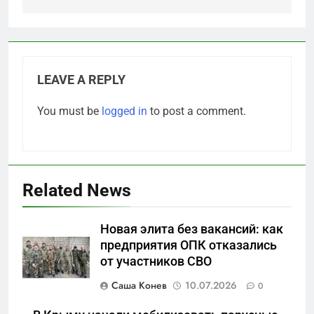
LEAVE A REPLY
You must be
logged in
to post a comment.
Related News
5
Новая элита без вакансий: как
«Бизнес на ветеранах и
предприятия ОПК отказались
покровительство»: как
от участников СВО
социальный координатор
САНКТ-ПЕТЕРБУРГ И ОБЛАСТЬ
фонда «защитники
Саша Конев
10.07.2026
0
отечества» превратила
6