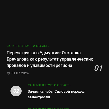
как «геройский» катер стал
отечества» превратила
6
металлоломом за 3 дня
САНКТ-ПЕТЕРБУРГ И ОБЛАСТЬ
должность в источник
Операция «Обнуление»: Что
обогащения
на самом деле стоит за
8
попыткой уничтожения
САНКТ-ПЕТЕРБУРГ И ОБЛАСТЬ
Бумажный флот чиновничьих
Telegram в России
иллюзий: как российская
7
бюрократия превратила
САНКТ-ПЕТЕРБУРГ И ОБЛАСТЬ
Позор Балтийского флота:
САНКТ-ПЕТЕРБУРГ И ОБЛАСТЬ
праздник в комедию
как «геройский» катер стал
Перезагрузка в Удмуртии: Отставка
1
металлоломом за 3 дня
САНКТ-ПЕТЕРБУРГ И ОБЛАСТЬ
Бречалова как результат управленческих
Перезагрузка в Удмуртии:
провалов и уязвимости региона
01
Отставка Бречалова как
8
31.07.2026
результат управленческих
САНКТ-ПЕТЕРБУРГ И ОБЛАСТЬ
Бумажный флот чиновничьих
провалов и уязвимости
иллюзий: как российская
САНКТ-ПЕТЕРБУРГ И ОБЛАСТЬ
региона
2
бюрократия превратила
02
САНКТ-ПЕТЕРБУРГ И ОБЛАСТЬ
Зачистка неба: Силовой передел
Зачистка неба: Силовой
праздник в комедию
авиаотрасли
передел авиаотрасли
1
САНКТ-ПЕТЕРБУРГ И ОБЛАСТЬ