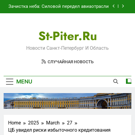
Skip
Отрезанные от помощи: почему власть и
to
маркетплейсы «умывают руки» после ударов
content
по складам Wildberries?
«Ростех» разъедают изнутри: Серовский
оборонный завод идёт ко дну
St-Piter.ru
Перезагрузка в Удмуртии: Отставка Бречалова
как результат управленческих провалов и
уязвимости региона
Новости Санкт-Петербург И Область
Зачистка неба: Силовой передел авиаотрасли
СЛУЧАЙНАЯ НОВОСТЬ
Отрезанные от помощи: почему власть и
маркетплейсы «умывают руки» после ударов
по складам Wildberries?
«Ростех» разъедают изнутри: Серовский
оборонный завод идёт ко дну
MENU
Home
2025
March
27
ЦБ увидел риски избыточного кредитования