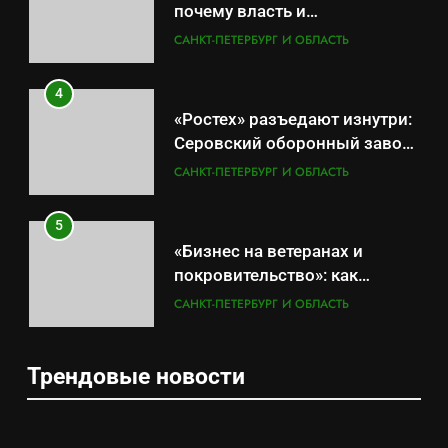
складам Wildberries?
4
«Ростех» разъедают изнутри:
Серовский оборонный завод
идёт ко дну
САНКТ-ПЕТЕРБУРГ И ОБЛАСТЬ
5
«Бизнес на ветеранах и
покровительство»: как
социальный координатор
САНКТ-ПЕТЕРБУРГ И ОБЛАСТЬ
фонда «защитники
отечества» превратила
6
должность в источник
Операция «Обнуление»: Что
обогащения
на самом деле стоит за
5
попыткой уничтожения
САНКТ-ПЕТЕРБУРГ И ОБЛАСТЬ
Трендовые новости
«Бизнес на ветеранах и
Telegram в России
покровительство»: как
7
социальный координатор
САНКТ-ПЕТЕРБУРГ И ОБЛАСТЬ
Позор Балтийского флота:
фонда «защитники