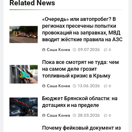
Related News
«Бизнес на ветеранах и
покровительство»: как
социальный координатор
«Очередь» или автопробег? В
САНКТ-ПЕТЕРБУРГ И ОБЛАСТЬ
фонда «защитники
регионах пресечены попытки
провокаций на заправках, МВД
отечества» превратила
6
вводит жёсткие правила на АЗС
должность в источник
Операция «Обнуление»: Что
обогащения
Саша Конев
09.07.2026
0
на самом деле стоит за
попыткой уничтожения
САНКТ-ПЕТЕРБУРГ И ОБЛАСТЬ
Пока все смотрят не туда: чем
Telegram в России
на самом деле грозит
7
топливный кризис в Крыму
Позор Балтийского флота:
Саша Конев
13.06.2026
0
как «геройский» катер стал
металлоломом за 3 дня
САНКТ-ПЕТЕРБУРГ И ОБЛАСТЬ
Бюджет Брянской области: на
дотациях и на пределе
8
Саша Конев
28.05.2026
0
Бумажный флот чиновничьих
Почему фейковый документ из
иллюзий: как российская