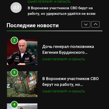
бронирования
САНКТ-ПЕТЕРБУРГ И ОБЛАСТЬ
Дочь генерал-полковника
03
В Воронеже участников СВО берут на
1
Евгения Бурдинского
работу, но удержаться удаётся не всем
Минпромторг потребовал
оказывает платные услуги по
САНКТ-ПЕТЕРБУРГ И ОБЛАСТЬ
данные о складах с военной
вопросам военной службы и
Последние новости
продукцией: предприятия
САНКТ-ПЕТЕРБУРГ И ОБЛАСТЬ
бронирования
3
обратились в СК
В Воронеже участников СВО
2
берут на работу, но
Дочь генерал-полковника
удержаться удаётся не всем
САНКТ-ПЕТЕРБУРГ И ОБЛАСТЬ
Евгения Бурдинского
оказывает платные услуги по
САНКТ-ПЕТЕРБУРГ И ОБЛАСТЬ
4
вопросам военной службы и
Путёвки есть – мест нет:
бронирования
3
скандал в военном
В Воронеже участников СВО
санатории Владивостока
САНКТ-ПЕТЕРБУРГ И ОБЛАСТЬ
берут на работу, но
удержаться удаётся не всем
САНКТ-ПЕТЕРБУРГ И ОБЛАСТЬ
5
Что происходит в
4
калининградском анклаве: