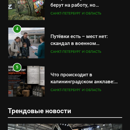
берут на работу, но
удержаться удаётся не всем
САНКТ-ПЕТЕРБУРГ И ОБЛАСТЬ
4
Путёвки есть – мест нет:
скандал в военном
санатории Владивостока
САНКТ-ПЕТЕРБУРГ И ОБЛАСТЬ
5
Что происходит в
калининградском анклаве:
военные изымают спирт «для
САНКТ-ПЕТЕРБУРГ И ОБЛАСТЬ
защиты Отечества»
6
Трендовые новости
«500-тонный беспилотник»
5
или очередная показуха? Что
Что происходит в
скрывает российский ВМФ
САНКТ-ПЕТЕРБУРГ И ОБЛАСТЬ