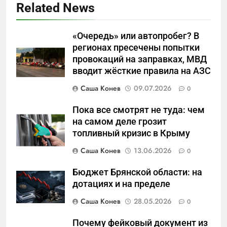
Related News
«Очередь» или автопробег? В
5
регионах пресечены попытки
Что происходит в
провокаций на заправках, МВД
калининградском анклаве:
вводит жёсткие правила на АЗС
военные изымают спирт «для
САНКТ-ПЕТЕРБУРГ И ОБЛАСТЬ
защиты Отечества»
Саша Конев
09.07.2026
0
6
Пока все смотрят не туда: чем
«500-тонный беспилотник»
на самом деле грозит
или очередная показуха? Что
топливный кризис в Крыму
скрывает российский ВМФ
САНКТ-ПЕТЕРБУРГ И ОБЛАСТЬ
Саша Конев
13.06.2026
0
7
Бюджет Брянской области: на
Перезагрузка в Удмуртии:
дотациях и на пределе
Отставка Бречалова как
Саша Конев
28.05.2026
0
результат управленческих
САНКТ-ПЕТЕРБУРГ И ОБЛАСТЬ
провалов и уязвимости
Почему фейковый документ из