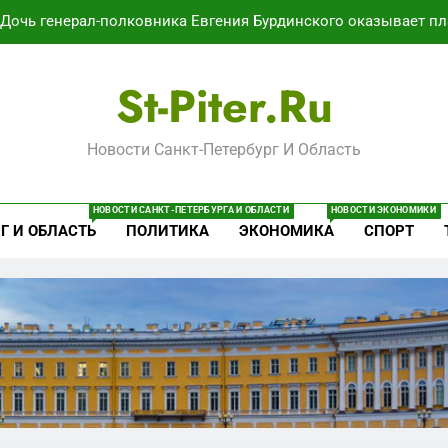
Дочь генерал-полковника Евгения Бурдинского оказывает пл
В Воронеже участников СВО берут на раб
St-Piter.ru
Путёвки есть – мест нет: скандал
Новости Санкт-Петербург И Область
Минпромторг потребовал данные о складах с военной продук
Дочь генерал-полковника Евгения Бурдинского оказывает пл
НОВОСТИ САНКТ-ПЕТЕРБУРГА И ОБЛАСТИ
НОВОСТИ ЭКОНОМИКИ
Г И ОБЛАСТЬ
ПОЛИТИКА
ЭКОНОМИКА
СПОРТ
В Воронеже участников СВО берут на раб
Путёвки есть – мест нет: скандал