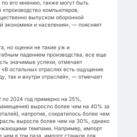
 по его мнению, также могут быть
и «производство компьютеров,
ущественно выпуском оборонной
ой экономики и населения», — поясняет
, но оценки не такие уж и
табным падением производства, все еще
есть значимые успехи, отмечает
 «В остальных отраслях есть ощущение
, так и внутри отраслей», — отмечает
 по 2024 год примерно на 25%,
озамещения) выросло более чем на 40% за
еталей), напротив, сократилось более чем
трасль выросла более чем на 30%, однако
ережающими темпами. Например, импорт
чем в три раза, импорт станков для