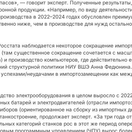
асов», — говорит эксперт. Полученные результаты,
онной продукции. «Например, по виду деятельност
 производства в 2022–2024 годах обусловлен преим
твенно ниже, чем в производстве для нужд остальн
осстата наблюдается некоторое сокращение импорта
м (там существенное сокращение сочетается с масш
а) и производство компьютеров, где действительно 
ний структурной политики НИУ ВШЭ Анна Федюнина.
 успехами/неудачами в импортозамещении как между
дство электрооборудования в целом выросло с 2022
рных батарей и электродвигателей (отрасли импорт
риборов (ориентированное на сборку из импортных д
танкостроение, продолжает эксперт. «За три года о
ельных категорий станков рос в этот же период оп
овым программным управлением (ЧПУ) вырос более 