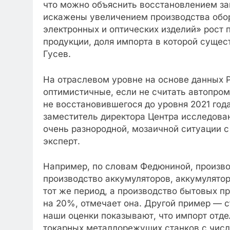
что можно объяснить восстановлением зап
искажены увеличением производства обор
электронных и оптических изделий» рост
продукции, доля импорта в которой сущес
Гусев.
На отраслевом уровне на основе данных Р
оптимистичные, если не считать автопро
не восстановившегося до уровня 2021 год
заместитель директора Центра исследова
очень разнородной, мозаичной ситуации с
эксперт.
Например, по словам Федюниной, произво
производство аккумуляторов, аккумулято
тот же период, а производство бытовых п
на 20%, отмечает она. Другой пример — с
наши оценки показывают, что импорт отд
токарных металлорежущих станков с числ