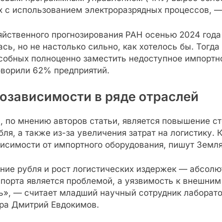
 с использованием электроразрядных процессов, — 
йственного прогнозирования РАН осенью 2024 года 
ь, но не настолько сильно, как хотелось бы. Тогда
собных полноценно заместить недоступное импортн
оворили 62% предприятий.
тозависимости в ряде отраслей
 по мнению авторов статьи, является повышение ст
я, а также из-за увеличения затрат на логистику. К
висимости от импортного оборудования, пишут Земл
ение рубля и рост логистических издержек — абсол
мпорта является проблемой, а уязвимость к внешни
», — считает младший научный сотрудник лаборато
ра Дмитрий Евдокимов.