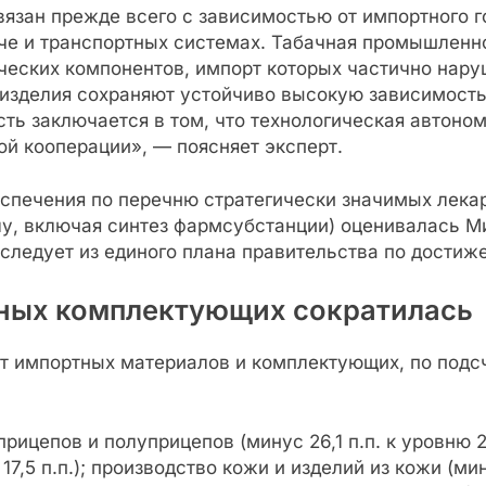
связан прежде всего с зависимостью от импортного г
е и транспортных системах. Табачная промышленно
ческих компонентов, импорт которых частично нару
изделия сохраняют устойчиво высокую зависимость 
ь заключается в том, что технологическая автоном
й кооперации», — поясняет эксперт.
еспечения по перечню стратегически значимых лека
у, включая синтез фармсубстанции) оценивалась Ми
следует из единого плана правительства по достиж
тных комплектующих сократилась
 импортных материалов и комплектующих, по подсч
рицепов и полуприцепов (минус 26,1 п.п. к уровню 
7,5 п.п.); производство кожи и изделий из кожи (ми