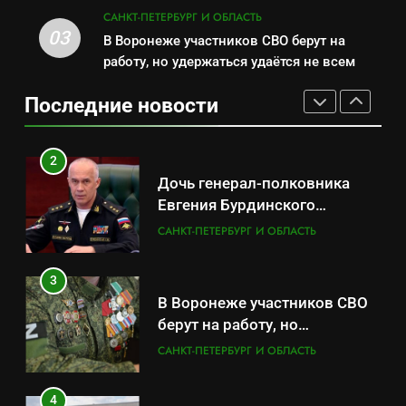
2
бронирования
САНКТ-ПЕТЕРБУРГ И ОБЛАСТЬ
Дочь генерал-полковника
03
В Воронеже участников СВО берут на
1
Евгения Бурдинского
работу, но удержаться удаётся не всем
Минпромторг потребовал
оказывает платные услуги по
САНКТ-ПЕТЕРБУРГ И ОБЛАСТЬ
данные о складах с военной
вопросам военной службы и
Последние новости
продукцией: предприятия
САНКТ-ПЕТЕРБУРГ И ОБЛАСТЬ
бронирования
3
обратились в СК
В Воронеже участников СВО
2
берут на работу, но
Дочь генерал-полковника
удержаться удаётся не всем
САНКТ-ПЕТЕРБУРГ И ОБЛАСТЬ
Евгения Бурдинского
оказывает платные услуги по
САНКТ-ПЕТЕРБУРГ И ОБЛАСТЬ
4
вопросам военной службы и
Путёвки есть – мест нет:
бронирования
3
скандал в военном
В Воронеже участников СВО
санатории Владивостока
САНКТ-ПЕТЕРБУРГ И ОБЛАСТЬ
берут на работу, но
удержаться удаётся не всем
САНКТ-ПЕТЕРБУРГ И ОБЛАСТЬ
5
Что происходит в
4