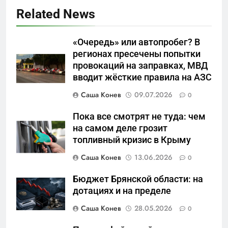
Related News
«Очередь» или автопробег? В
5
регионах пресечены попытки
Что происходит в
провокаций на заправках, МВД
калининградском анклаве:
вводит жёсткие правила на АЗС
военные изымают спирт «для
САНКТ-ПЕТЕРБУРГ И ОБЛАСТЬ
защиты Отечества»
Саша Конев
09.07.2026
0
6
Пока все смотрят не туда: чем
«500-тонный беспилотник»
на самом деле грозит
или очередная показуха? Что
топливный кризис в Крыму
скрывает российский ВМФ
САНКТ-ПЕТЕРБУРГ И ОБЛАСТЬ
Саша Конев
13.06.2026
0
7
Бюджет Брянской области: на
Перезагрузка в Удмуртии:
дотациях и на пределе
Отставка Бречалова как
Саша Конев
28.05.2026
0
результат управленческих
САНКТ-ПЕТЕРБУРГ И ОБЛАСТЬ
провалов и уязвимости