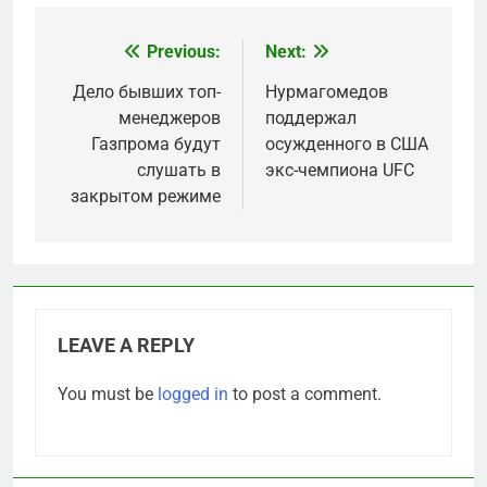
Previous:
Next:
Post
navigation
Дело бывших топ-
Нурмагомедов
менеджеров
поддержал
Газпрома будут
осужденного в США
слушать в
экс-чемпиона UFC
закрытом режиме
LEAVE A REPLY
You must be
logged in
to post a comment.