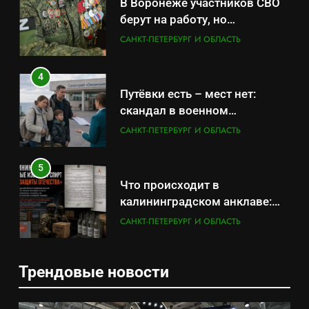
В Воронеже участников СВО
берут на работу, но
удержаться удаётся не всем
САНКТ-ПЕТЕРБУРГ И ОБЛАСТЬ
4
Путёвки есть – мест нет:
скандал в военном
санатории Владивостока
САНКТ-ПЕТЕРБУРГ И ОБЛАСТЬ
5
Что происходит в
калининградском анклаве:
военные изымают спирт «для
САНКТ-ПЕТЕРБУРГ И ОБЛАСТЬ
защиты Отечества»
6
Трендовые новости
«500-тонный беспилотник»
5
или очередная показуха? Что
Что происходит в