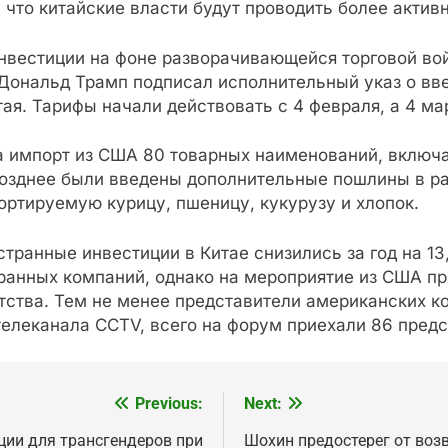
 что китайские власти будут проводить более акти
нвестиции на фоне разворачивающейся торговой вой
Дональд Трамп подписал исполнительный указ о вв
тая. Тарифы начали действовать с 4 февраля, а 4 м
на импорт из США 80 товарных наименований, включ
Позднее были введены дополнительные пошлины в р
ртируемую курицу, пшеницу, кукурузу и хлопок.
странные инвестиции в Китае снизились за год на 1
ранных компаний, однако на мероприятие из США п
нтства. Тем не менее представители американских
телеканала CCTV, всего на форум приехали 86 предс
Previous:
Next:
ции для трансгендеров при
Шохин предостерег от во