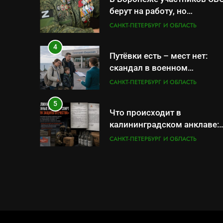
берут на работу, но
удержаться удаётся не все
САНКТ-ПЕТЕРБУРГ И ОБЛАСТЬ
4
Путёвки есть – мест нет:
скандал в военном
санатории Владивостока
САНКТ-ПЕТЕРБУРГ И ОБЛАСТЬ
5
Что происходит в
калининградском анклаве:
военные изымают спирт
САНКТ-ПЕТЕРБУРГ И ОБЛАСТЬ
«для защиты Отечества»
6
«500-тонный беспилотник»
или очередная показуха?
Что скрывает российский
САНКТ-ПЕТЕРБУРГ И ОБЛАСТЬ
ВМФ
7