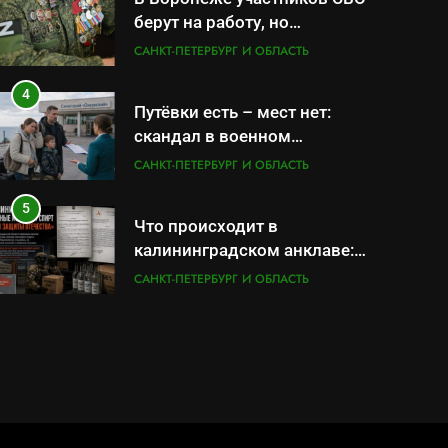
берут на работу, но
удержаться удаётся не всем
САНКТ-ПЕТЕРБУРГ И ОБЛАСТЬ
4
Путёвки есть – мест нет:
скандал в военном
санатории Владивостока
САНКТ-ПЕТЕРБУРГ И ОБЛАСТЬ
5
Что происходит в
калининградском анклаве:
военные изымают спирт
САНКТ-ПЕТЕРБУРГ И ОБЛАСТЬ
«для защиты Отечества»
6
«500-тонный беспилотник»
или очередная показуха?
Что скрывает российский
САНКТ-ПЕТЕРБУРГ И ОБЛАСТЬ
ВМФ
7