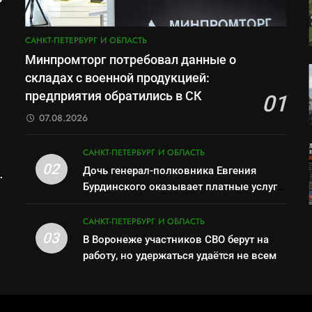
м
САНКТ-ПЕТЕРБУРГ И ОБЛАСТЬ
Минпромторг потребовал данные о
складах с военной продукцией:
предприятия обратились в СК
01
07.08.2026
САНКТ-ПЕТЕРБУРГ И ОБЛАСТЬ
02
Дочь генерал-полковника Евгения
Бурдинского оказывает платные услуги
по вопросам военной службы и
бронирования
САНКТ-ПЕТЕРБУРГ И ОБЛАСТЬ
03
В Воронеже участников СВО берут на
работу, но удержаться удаётся не всем