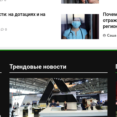
0
и: на дотациях и на
Почем
отраж
регио
0
Саша
Трендовые новости
О