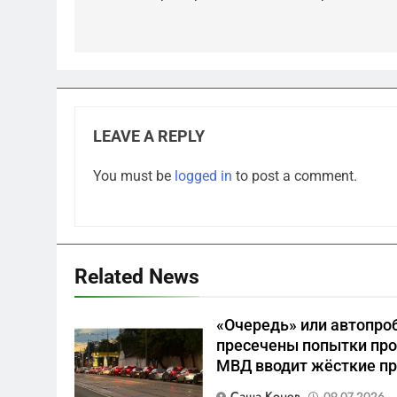
LEAVE A REPLY
5
You must be
logged in
to post a comment.
Что происходит в
калининградском анклаве:
военные изымают спирт
САНКТ-ПЕТЕРБУРГ И ОБЛАСТЬ
«для защиты Отечества»
6
Related News
«500-тонный беспилотник»
или очередная показуха?
«Очередь» или автопроб
Что скрывает российский
САНКТ-ПЕТЕРБУРГ И ОБЛАСТЬ
пресечены попытки про
ВМФ
МВД вводит жёсткие пр
7
Перезагрузка в Удмуртии:
Саша Конев
09.07.2026