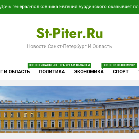
Дочь генерал-полковника Евгения Бурдинского оказывает пл
В Воронеже участников СВО берут на раб
St-Piter.ru
Путёвки есть – мест нет: скандал
Новости Санкт-Петербург И Область
Минпромторг потребовал данные о складах с военной продук
Дочь генерал-полковника Евгения Бурдинского оказывает пл
НОВОСТИ САНКТ-ПЕТЕРБУРГА И ОБЛАСТИ
НОВОСТИ ЭКОНОМИКИ
Г И ОБЛАСТЬ
ПОЛИТИКА
ЭКОНОМИКА
СПОРТ
В Воронеже участников СВО берут на раб
Путёвки есть – мест нет: скандал