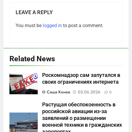
LEAVE A REPLY
You must be
logged in
to post a comment.
Related News
Роскомнадзор сам запутался в
своих ограничениях интернета
5
Что происходит в
Саша Конев
05.06.2026
0
калининградском анклаве:
военные изымают спирт «для
Растущая обеспокоенность в
САНКТ-ПЕТЕРБУРГ И ОБЛАСТЬ
защиты Отечества»
российской авиации из-за
заявлений о размещении
6
военной техники в гражданских
«500-тонный беспилотник»
аэропортах