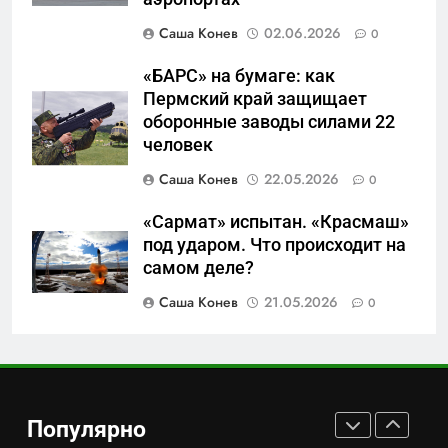
или очередная показуха? Что
Саша Конев
02.06.2026
0
скрывает российский ВМФ
САНКТ-ПЕТЕРБУРГ И ОБЛАСТЬ
«БАРС» на бумаге: как
7
Пермский край защищает
Перезагрузка в Удмуртии:
оборонные заводы силами 22
Отставка Бречалова как
человек
результат управленческих
САНКТ-ПЕТЕРБУРГ И ОБЛАСТЬ
Саша Конев
22.05.2026
0
провалов и уязвимости
региона
«Сармат» испытан. «Красмаш»
8
под ударом. Что происходит на
Зачистка неба: Силовой
самом деле?
передел авиаотрасли
Саша Конев
21.05.2026
0
САНКТ-ПЕТЕРБУРГ И ОБЛАСТЬ
1
Минпромторг потребовал
данные о складах с военной
Популярно
продукцией: предприятия
САНКТ-ПЕТЕРБУРГ И ОБЛАСТЬ