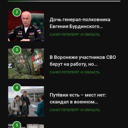
обратились в СК
2
Дочь генерал-полковника
Евгения Бурдинского
оказывает платные услуги по
САНКТ-ПЕТЕРБУРГ И ОБЛАСТЬ
вопросам военной службы и
бронирования
3
В Воронеже участников СВО
берут на работу, но
удержаться удаётся не всем
САНКТ-ПЕТЕРБУРГ И ОБЛАСТЬ
4
Путёвки есть – мест нет:
скандал в военном
санатории Владивостока
САНКТ-ПЕТЕРБУРГ И ОБЛАСТЬ
5