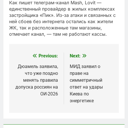
Как пишет телеграм-канал Mash, Lovit —
единственный провайдер в жилых комплексах
застройщика «Пик». Из-за атаки и связанных с
ней сбоев без интернета остались как жители
ЖК, так и расположенные там магазины,
отмечает канал, — там не работают кассы.
Previous:
Next:
Post
navigation
Дюамель заявила,
МИД заявил о
что уже поздно
праве на
менять правила
симметричный
допуска россиян на
ответ на удары
ОИ-2026
Киева по
энергетике