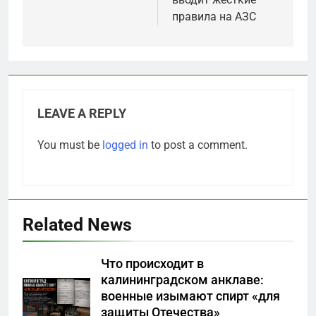
правила на АЗС
LEAVE A REPLY
You must be
logged in
to post a comment.
Related News
5
Что происходит в
Отрезанные от помощи:
калининградском анклаве:
почему власть и
военные изымают спирт «для
маркетплейсы «умывают
САНКТ-ПЕТЕРБУРГ И ОБЛАСТЬ
защиты Отечества»