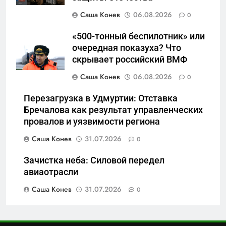
руки» после ударов по
складам Wildberries?
Саша Конев
06.08.2026
0
6
«Ростех» разъедают изнутри:
«500-тонный беспилотник» или
Серовский оборонный завод
очередная показуха? Что
идёт ко дну
САНКТ-ПЕТЕРБУРГ И ОБЛАСТЬ
скрывает российский ВМФ
Саша Конев
06.08.2026
0
7
«Бизнес на ветеранах и
Перезагрузка в Удмуртии: Отставка
покровительство»: как
Бречалова как результат управленческих
провалов и уязвимости региона
социальный координатор
САНКТ-ПЕТЕРБУРГ И ОБЛАСТЬ
фонда «защитники
Саша Конев
31.07.2026
0
отечества» превратила
8
должность в источник
Зачистка неба: Силовой передел
Операция «Обнуление»: Что
обогащения
авиаотрасли
на самом деле стоит за
попыткой уничтожения
Саша Конев
31.07.2026
0
САНКТ-ПЕТЕРБУРГ И ОБЛАСТЬ
Telegram в России
1