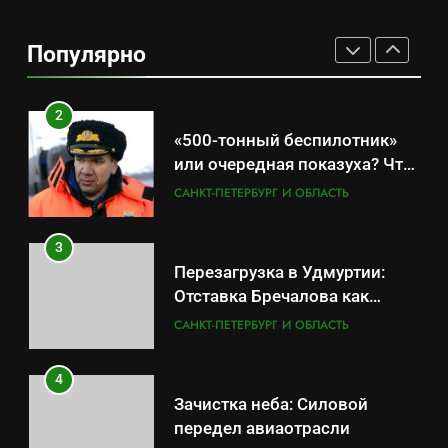
Что происходит в
калининградском анклаве:
Популярно
военные изымают спирт «для
САНКТ-ПЕТЕРБУРГ И ОБЛАСТЬ
защиты Отечества»
2
«500-тонный беспилотник»
или очередная показуха? Что
скрывает российский ВМФ
САНКТ-ПЕТЕРБУРГ И ОБЛАСТЬ
3
Перезагрузка в Удмуртии:
Отставка Бречалова как
результат управленческих
САНКТ-ПЕТЕРБУРГ И ОБЛАСТЬ
провалов и уязвимости
региона
4
Зачистка неба: Силовой
передел авиаотрасли