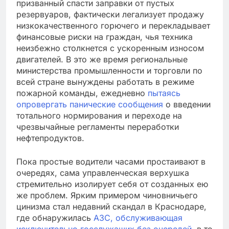
призванный спасти заправки от пустых
резервуаров, фактически легализует продажу
низкокачественного горючего и перекладывает
финансовые риски на граждан, чья техника
неизбежно столкнется с ускоренным износом
двигателей. В это же время региональные
министерства промышленности и торговли по
всей стране вынуждены работать в режиме
пожарной команды, ежедневно
пытаясь
опровергать панические сообщения
о введении
тотального нормирования и переходе на
чрезвычайные регламенты переработки
нефтепродуктов.
Пока простые водители часами простаивают в
очередях, сама управленческая верхушка
стремительно изолирует себя от созданных ею
же проблем. Ярким примером чиновничьего
цинизма стал недавний скандал в Краснодаре,
где обнаружилась
АЗС, обслуживающая
исключительно госслужащих без очередей
, в то