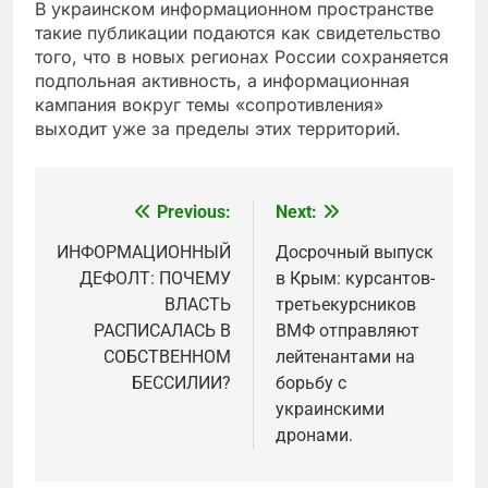
В украинском информационном пространстве
такие публикации подаются как свидетельство
того, что в новых регионах России сохраняется
подпольная активность, а информационная
кампания вокруг темы «сопротивления»
выходит уже за пределы этих территорий.
Previous:
Next:
Post
navigation
ИНФОРМАЦИОННЫЙ
Досрочный выпуск
ДЕФОЛТ: ПОЧЕМУ
в Крым: курсантов-
ВЛАСТЬ
третьекурсников
РАСПИСАЛАСЬ В
ВМФ отправляют
СОБСТВЕННОМ
лейтенантами на
БЕССИЛИИ?
борьбу с
украинскими
дронами.