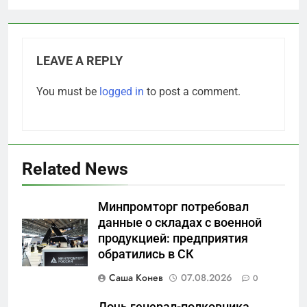
LEAVE A REPLY
You must be
logged in
to post a comment.
Related News
Минпромторг потребовал
данные о складах с военной
продукцией: предприятия
5
обратились в СК
Что происходит в
калининградском анклаве:
Саша Конев
07.08.2026
0
военные изымают спирт «для
САНКТ-ПЕТЕРБУРГ И ОБЛАСТЬ
защиты Отечества»
Дочь генерал-полковника