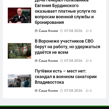
Евгения Бурдинского
6
оказывает платные услуги по
«500-тонный беспилотник»
вопросам военной службы и
или очередная показуха? Что
бронирования
скрывает российский ВМФ
САНКТ-ПЕТЕРБУРГ И ОБЛАСТЬ
Саша Конев
07.08.2026
0
7
В Воронеже участников СВО
Перезагрузка в Удмуртии:
берут на работу, но удержаться
Отставка Бречалова как
удаётся не всем
результат управленческих
САНКТ-ПЕТЕРБУРГ И ОБЛАСТЬ
Саша Конев
07.08.2026
0
провалов и уязвимости
региона
Путёвки есть – мест нет:
8
скандал в военном санатории
Зачистка неба: Силовой
Владивостока
передел авиаотрасли
Саша Конев
07.08.2026
0
САНКТ-ПЕТЕРБУРГ И ОБЛАСТЬ
1