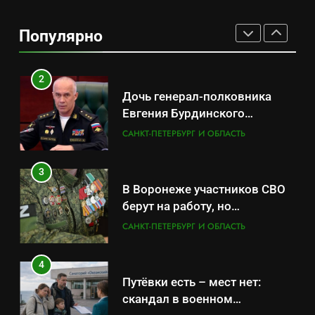
Минпромторг потребовал
данные о складах с военной
Популярно
продукцией: предприятия
САНКТ-ПЕТЕРБУРГ И ОБЛАСТЬ
обратились в СК
2
Дочь генерал-полковника
Евгения Бурдинского
оказывает платные услуги по
САНКТ-ПЕТЕРБУРГ И ОБЛАСТЬ
вопросам военной службы и
бронирования
3
В Воронеже участников СВО
берут на работу, но
удержаться удаётся не всем
САНКТ-ПЕТЕРБУРГ И ОБЛАСТЬ
4
Путёвки есть – мест нет:
скандал в военном