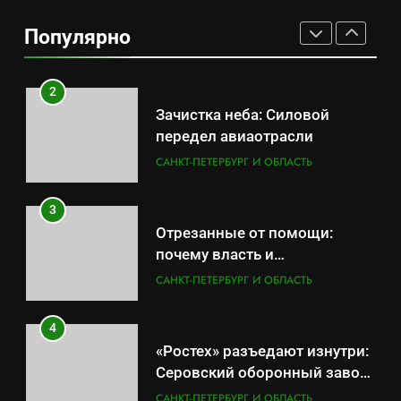
Отставка Бречалова как
Популярно
результат управленческих
САНКТ-ПЕТЕРБУРГ И ОБЛАСТЬ
провалов и уязвимости
региона
2
Зачистка неба: Силовой
передел авиаотрасли
САНКТ-ПЕТЕРБУРГ И ОБЛАСТЬ
3
Отрезанные от помощи:
почему власть и
маркетплейсы «умывают
САНКТ-ПЕТЕРБУРГ И ОБЛАСТЬ
руки» после ударов по
складам Wildberries?
4
«Ростех» разъедают изнутри:
Серовский оборонный завод
идёт ко дну
САНКТ-ПЕТЕРБУРГ И ОБЛАСТЬ