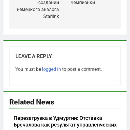
создании
чемпионки
немецкого аналога
Starlink
LEAVE A REPLY
You must be
logged in
to post a comment.
5
Related News
«Бизнес на ветеранах и
покровительство»: как
Перезагрузка в Удмуртии: Отставка
социальный координатор
САНКТ-ПЕТЕРБУРГ И ОБЛАСТЬ
Бречалова как результат управленческих
фонда «защитники