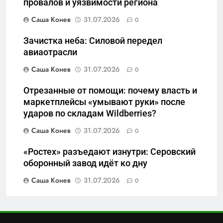
провалов и уязвимости региона
отечества» превратила
6
должность в источник
Саша Конев
31.07.2026
0
Операция «Обнуление»: Что
обогащения
на самом деле стоит за
Зачистка неба: Силовой передел
попыткой уничтожения
САНКТ-ПЕТЕРБУРГ И ОБЛАСТЬ
авиаотрасли
Telegram в России
Саша Конев
31.07.2026
0
7
Позор Балтийского флота:
Отрезанные от помощи: почему власть и
как «геройский» катер стал
маркетплейсы «умывают руки» после
ударов по складам Wildberries?
металлоломом за 3 дня
САНКТ-ПЕТЕРБУРГ И ОБЛАСТЬ
Саша Конев
31.07.2026
0
8
«Ростех» разъедают изнутри: Серовский
Бумажный флот чиновничьих
оборонный завод идёт ко дну
иллюзий: как российская
бюрократия превратила
Саша Конев
31.07.2026
0
САНКТ-ПЕТЕРБУРГ И ОБЛАСТЬ
праздник в комедию
1
Перезагрузка в Удмуртии: