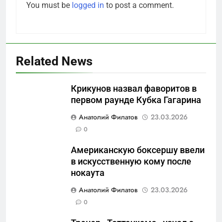
You must be
logged in
to post a comment.
Related News
Крикунов назвал фаворитов в
первом раунде Кубка Гагарина
5
Анатолий Филатов
23.03.2026
Что происходит в
0
калининградском анклаве:
Американскую боксершу ввели
военные изымают спирт «для
САНКТ-ПЕТЕРБУРГ И ОБЛАСТЬ
в искусственную кому после
защиты Отечества»
нокаута
6
Анатолий Филатов
23.03.2026
«500-тонный беспилотник»
0
или очередная показуха? Что
скрывает российский ВМФ
САНКТ-ПЕТЕРБУРГ И ОБЛАСТЬ