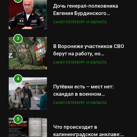
Дочь генерал-полковника
Евгения Бурдинского
оказывает платные услуги по
САНКТ-ПЕТЕРБУРГ И ОБЛАСТЬ
вопросам военной службы и
бронирования
3
В Воронеже участников СВО
берут на работу, но
удержаться удаётся не всем
САНКТ-ПЕТЕРБУРГ И ОБЛАСТЬ
4
Путёвки есть – мест нет:
скандал в военном
санатории Владивостока
САНКТ-ПЕТЕРБУРГ И ОБЛАСТЬ
5
Что происходит в
калининградском анклаве: