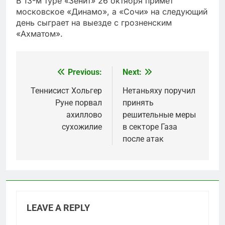
В 13-м туре «Зенит» 26 октября примет
московское «Динамо», а «Сочи» на следующий
день сыграет на выезде с грозненским
«Ахматом».
Previous:
Next:
Post
navigation
Теннисист Хольгер
Нетаньяху поручил
Руне порвал
принять
ахиллово
решительные меры
сухожилие
в секторе Газа
после атак
LEAVE A REPLY