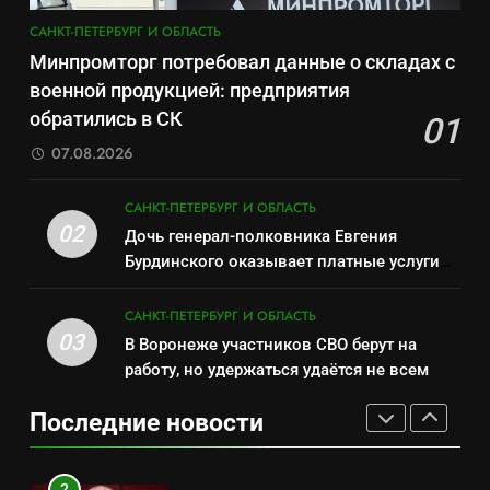
региона
8
САНКТ-ПЕТЕРБУРГ И ОБЛАСТЬ
Зачистка неба: Силовой
7
Минпромторг потребовал данные о складах с
передел авиаотрасли
Перезагрузка в Удмуртии:
военной продукцией: предприятия
САНКТ-ПЕТЕРБУРГ И ОБЛАСТЬ
Отставка Бречалова как
обратились в СК
01
результат управленческих
САНКТ-ПЕТЕРБУРГ И ОБЛАСТЬ
07.08.2026
1
провалов и уязвимости
Минпромторг потребовал
региона
8
САНКТ-ПЕТЕРБУРГ И ОБЛАСТЬ
данные о складах с военной
Зачистка неба: Силовой
02
Дочь генерал-полковника Евгения
продукцией: предприятия
САНКТ-ПЕТЕРБУРГ И ОБЛАСТЬ
передел авиаотрасли
Бурдинского оказывает платные услуги
обратились в СК
САНКТ-ПЕТЕРБУРГ И ОБЛАСТЬ
по вопросам военной службы и
2
бронирования
САНКТ-ПЕТЕРБУРГ И ОБЛАСТЬ
Дочь генерал-полковника
03
В Воронеже участников СВО берут на
1
Евгения Бурдинского
работу, но удержаться удаётся не всем
Минпромторг потребовал
оказывает платные услуги по
САНКТ-ПЕТЕРБУРГ И ОБЛАСТЬ
данные о складах с военной
вопросам военной службы и
Последние новости
продукцией: предприятия
САНКТ-ПЕТЕРБУРГ И ОБЛАСТЬ
бронирования
3
обратились в СК
В Воронеже участников СВО
2