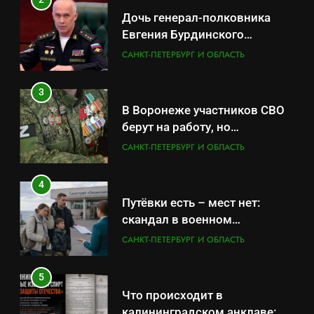
берут на работу, но
Дочь генерал-полковника
удержаться удаётся не всем
САНКТ-ПЕТЕРБУРГ И ОБЛАСТЬ
Евгения Бурдинского
оказывает платные услуги по
САНКТ-ПЕТЕРБУРГ И ОБЛАСТЬ
4
вопросам военной службы и
Путёвки есть – мест нет:
бронирования
3
скандал в военном
В Воронеже участников СВО
санатории Владивостока
САНКТ-ПЕТЕРБУРГ И ОБЛАСТЬ
берут на работу, но
удержаться удаётся не всем
САНКТ-ПЕТЕРБУРГ И ОБЛАСТЬ
5
Что происходит в
4
калининградском анклаве:
Путёвки есть – мест нет:
военные изымают спирт «для
САНКТ-ПЕТЕРБУРГ И ОБЛАСТЬ
скандал в военном
защиты Отечества»
санатории Владивостока
САНКТ-ПЕТЕРБУРГ И ОБЛАСТЬ
6
«500-тонный беспилотник»
5
или очередная показуха? Что
Что происходит в
скрывает российский ВМФ
САНКТ-ПЕТЕРБУРГ И ОБЛАСТЬ
калининградском анклаве: