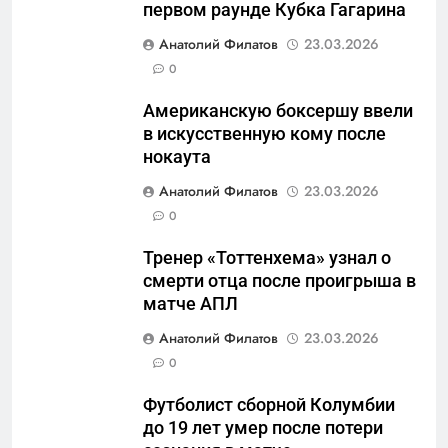
первом раунде Кубка Гагарина
5
Анатолий Филатов
23.03.2026
Отрезанные от помощи:
0
почему власть и
Американскую боксершу ввели
маркетплейсы «умывают
САНКТ-ПЕТЕРБУРГ И ОБЛАСТЬ
в искусственную кому после
руки» после ударов по
нокаута
складам Wildberries?
6
Анатолий Филатов
23.03.2026
«Ростех» разъедают изнутри:
0
Серовский оборонный завод
идёт ко дну
САНКТ-ПЕТЕРБУРГ И ОБЛАСТЬ
Тренер «Тоттенхема» узнал о
смерти отца после проигрыша в
7
матче АПЛ
«Бизнес на ветеранах и
Анатолий Филатов
23.03.2026
покровительство»: как
0
социальный координатор
САНКТ-ПЕТЕРБУРГ И ОБЛАСТЬ
фонда «защитники
Футболист сборной Колумбии
отечества» превратила
до 19 лет умер после потери
8
должность в источник