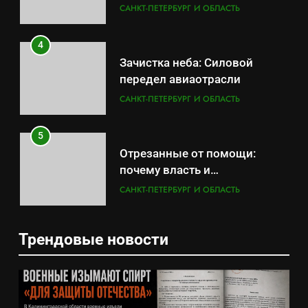
результат управленческих
САНКТ-ПЕТЕРБУРГ И ОБЛАСТЬ
провалов и уязвимости
региона
4
Зачистка неба: Силовой
передел авиаотрасли
САНКТ-ПЕТЕРБУРГ И ОБЛАСТЬ
5
Отрезанные от помощи:
почему власть и
маркетплейсы «умывают
САНКТ-ПЕТЕРБУРГ И ОБЛАСТЬ
руки» после ударов по
складам Wildberries?
6
Трендовые новости
«Ростех» разъедают изнутри:
5
Серовский оборонный завод
Отрезанные от помощи:
идёт ко дну
САНКТ-ПЕТЕРБУРГ И ОБЛАСТЬ
почему власть и
маркетплейсы «умывают
САНКТ-ПЕТЕРБУРГ И ОБЛАСТЬ