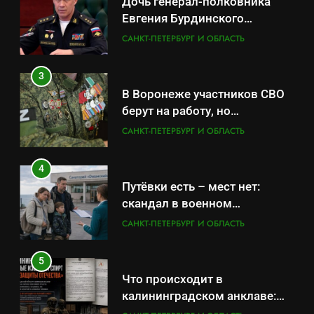
Дочь генерал-полковника
Евгения Бурдинского
оказывает платные услуги по
САНКТ-ПЕТЕРБУРГ И ОБЛАСТЬ
вопросам военной службы и
бронирования
3
В Воронеже участников СВО
берут на работу, но
удержаться удаётся не всем
САНКТ-ПЕТЕРБУРГ И ОБЛАСТЬ
4
Путёвки есть – мест нет:
скандал в военном
санатории Владивостока
САНКТ-ПЕТЕРБУРГ И ОБЛАСТЬ
5
Что происходит в
калининградском анклаве:
военные изымают спирт «для