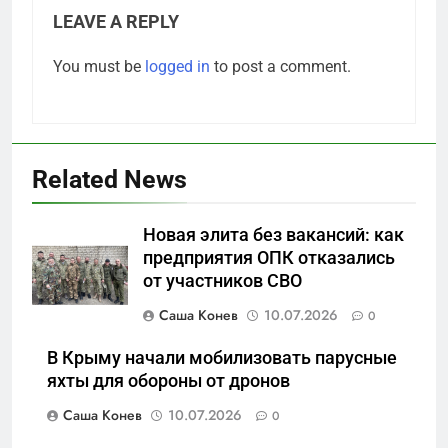
LEAVE A REPLY
You must be
logged in
to post a comment.
Related News
5
Новая элита без вакансий: как
Что происходит в
предприятия ОПК отказались
калининградском анклаве:
от участников СВО
военные изымают спирт «для
САНКТ-ПЕТЕРБУРГ И ОБЛАСТЬ
защиты Отечества»
Саша Конев
10.07.2026
0
6
В Крыму начали мобилизовать парусные
«500-тонный беспилотник»
яхты для обороны от дронов
или очередная показуха? Что
Саша Конев
10.07.2026
0
скрывает российский ВМФ
САНКТ-ПЕТЕРБУРГ И ОБЛАСТЬ