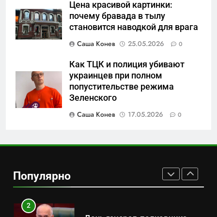
Цена красивой картинки:
7
почему бравада в тылу
Перезагрузка в Удмуртии:
становится наводкой для врага
Отставка Бречалова как
Саша Конев
25.05.2026
0
результат управленческих
САНКТ-ПЕТЕРБУРГ И ОБЛАСТЬ
провалов и уязвимости
Как ТЦК и полиция убивают
региона
украинцев при полном
8
попустительстве режима
Зачистка неба: Силовой
Зеленского
передел авиаотрасли
Саша Конев
17.05.2026
0
САНКТ-ПЕТЕРБУРГ И ОБЛАСТЬ
1
Минпромторг потребовал
данные о складах с военной
Популярно
продукцией: предприятия
САНКТ-ПЕТЕРБУРГ И ОБЛАСТЬ
обратились в СК
2