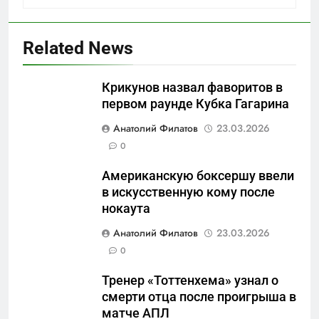
Related News
Крикунов назвал фаворитов в
первом раунде Кубка Гагарина
5
Анатолий Филатов
23.03.2026
Что происходит в
0
калининградском анклаве:
Американскую боксершу ввели
военные изымают спирт «для
САНКТ-ПЕТЕРБУРГ И ОБЛАСТЬ
в искусственную кому после
защиты Отечества»
нокаута
6
Анатолий Филатов
23.03.2026
«500-тонный беспилотник»
0
или очередная показуха? Что
скрывает российский ВМФ
САНКТ-ПЕТЕРБУРГ И ОБЛАСТЬ
Тренер «Тоттенхема» узнал о
смерти отца после проигрыша в
7
матче АПЛ