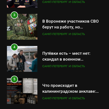
оказывает платные услуги по
САНКТ-ПЕТЕРБУРГ И ОБЛАСТЬ
вопросам военной службы и
бронирования
3
В Воронеже участников СВО
берут на работу, но
удержаться удаётся не всем
САНКТ-ПЕТЕРБУРГ И ОБЛАСТЬ
4
Путёвки есть – мест нет:
скандал в военном
санатории Владивостока
САНКТ-ПЕТЕРБУРГ И ОБЛАСТЬ
5
Что происходит в
калининградском анклаве:
военные изымают спирт «для
САНКТ-ПЕТЕРБУРГ И ОБЛАСТЬ
защиты Отечества»