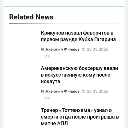
Related News
Крикунов назвал фаворитов в
первом раунде Кубка Гагарина
5
Анатолий Филатов
23.03.2026
Что происходит в
0
калининградском анклаве:
Американскую боксершу ввели
военные изымают спирт «для
САНКТ-ПЕТЕРБУРГ И ОБЛАСТЬ
в искусственную кому после
защиты Отечества»
нокаута
6
Анатолий Филатов
23.03.2026
«500-тонный беспилотник»
0
или очередная показуха? Что
скрывает российский ВМФ
САНКТ-ПЕТЕРБУРГ И ОБЛАСТЬ
Тренер «Тоттенхема» узнал о
смерти отца после проигрыша в
7
матче АПЛ