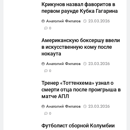
Крикунов назвал фаворитов в
первом раунде Кубка Гагарина
5
Анатолий Филатов
23.03.2026
«Бизнес на ветеранах и
0
покровительство»: как
Американскую боксершу ввели
социальный координатор
САНКТ-ПЕТЕРБУРГ И ОБЛАСТЬ
в искусственную кому после
фонда «защитники
нокаута
отечества» превратила
6
должность в источник
Анатолий Филатов
23.03.2026
Операция «Обнуление»: Что
обогащения
0
на самом деле стоит за
попыткой уничтожения
САНКТ-ПЕТЕРБУРГ И ОБЛАСТЬ
Тренер «Тоттенхема» узнал о
Telegram в России
смерти отца после проигрыша в
7
матче АПЛ
Позор Балтийского флота:
Анатолий Филатов
23.03.2026
как «геройский» катер стал
0
металлоломом за 3 дня
САНКТ-ПЕТЕРБУРГ И ОБЛАСТЬ
Футболист сборной Колумбии