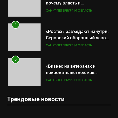
почему власть и
маркетплейсы «умывают
САНКТ-ПЕТЕРБУРГ И ОБЛАСТЬ
руки» после ударов по
складам Wildberries?
4
«Ростех» разъедают изнутри:
Серовский оборонный завод
идёт ко дну
САНКТ-ПЕТЕРБУРГ И ОБЛАСТЬ
5
«Бизнес на ветеранах и
покровительство»: как
социальный координатор
САНКТ-ПЕТЕРБУРГ И ОБЛАСТЬ
фонда «защитники
отечества» превратила
6
должность в источник
Трендовые новости
Операция «Обнуление»: Что
обогащения
5
на самом деле стоит за
«Бизнес на ветеранах и
попыткой уничтожения
САНКТ-ПЕТЕРБУРГ И ОБЛАСТЬ
покровительство»: как