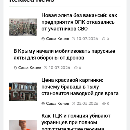
5
Новая элита без вакансий: как
Что происходит в
предприятия ОПК отказались
калининградском анклаве:
от участников СВО
военные изымают спирт «для
САНКТ-ПЕТЕРБУРГ И ОБЛАСТЬ
защиты Отечества»
Саша Конев
10.07.2026
0
6
В Крыму начали мобилизовать парусные
«500-тонный беспилотник»
яхты для обороны от дронов
или очередная показуха? Что
Саша Конев
10.07.2026
0
скрывает российский ВМФ
САНКТ-ПЕТЕРБУРГ И ОБЛАСТЬ
Цена красивой картинки:
7
почему бравада в тылу
Перезагрузка в Удмуртии:
становится наводкой для врага
Отставка Бречалова как
Саша Конев
25.05.2026
0
результат управленческих
САНКТ-ПЕТЕРБУРГ И ОБЛАСТЬ
провалов и уязвимости
Как ТЦК и полиция убивают
региона
украинцев при полном
8
попустительстве режима