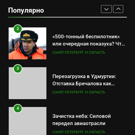
калининградском анклаве:
Популярно
военные изымают спирт «для
САНКТ-ПЕТЕРБУРГ И ОБЛАСТЬ
защиты Отечества»
2
«500-тонный беспилотник»
или очередная показуха? Что
скрывает российский ВМФ
САНКТ-ПЕТЕРБУРГ И ОБЛАСТЬ
3
Перезагрузка в Удмуртии:
Отставка Бречалова как
результат управленческих
САНКТ-ПЕТЕРБУРГ И ОБЛАСТЬ
провалов и уязвимости
региона
4
Зачистка неба: Силовой
передел авиаотрасли
САНКТ-ПЕТЕРБУРГ И ОБЛАСТЬ