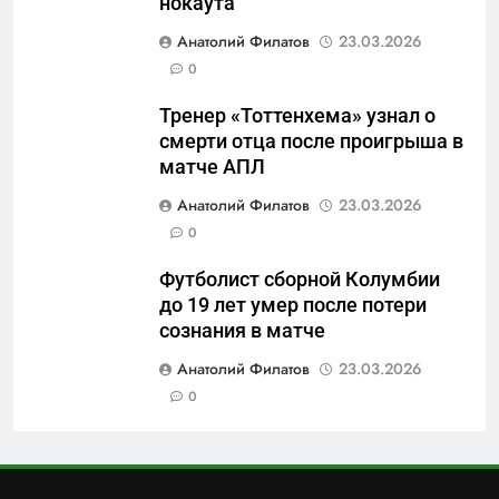
нокаута
складам Wildberries?
6
Анатолий Филатов
23.03.2026
«Ростех» разъедают изнутри:
0
Серовский оборонный завод
идёт ко дну
САНКТ-ПЕТЕРБУРГ И ОБЛАСТЬ
Тренер «Тоттенхема» узнал о
смерти отца после проигрыша в
7
матче АПЛ
«Бизнес на ветеранах и
Анатолий Филатов
23.03.2026
покровительство»: как
0
социальный координатор
САНКТ-ПЕТЕРБУРГ И ОБЛАСТЬ
фонда «защитники
Футболист сборной Колумбии
отечества» превратила
до 19 лет умер после потери
8
должность в источник
сознания в матче
Операция «Обнуление»: Что
обогащения
на самом деле стоит за
Анатолий Филатов
23.03.2026
попыткой уничтожения
0
САНКТ-ПЕТЕРБУРГ И ОБЛАСТЬ
Telegram в России
1
Что происходит в