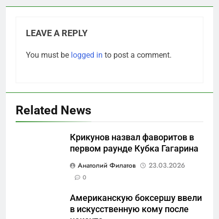
LEAVE A REPLY
You must be
logged in
to post a comment.
Related News
Крикунов назвал фаворитов в
первом раунде Кубка Гагарина
5
Анатолий Филатов
23.03.2026
Отрезанные от помощи:
0
почему власть и
Американскую боксершу ввели
маркетплейсы «умывают
САНКТ-ПЕТЕРБУРГ И ОБЛАСТЬ
в искусственную кому после
руки» после ударов по