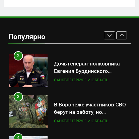
1
Минпромторг потребовал
данные о складах с военной
Популярно
продукцией: предприятия
САНКТ-ПЕТЕРБУРГ И ОБЛАСТЬ
обратились в СК
2
Дочь генерал-полковника
Евгения Бурдинского
оказывает платные услуги по
САНКТ-ПЕТЕРБУРГ И ОБЛАСТЬ
вопросам военной службы и
бронирования
3
В Воронеже участников СВО
берут на работу, но
удержаться удаётся не всем
САНКТ-ПЕТЕРБУРГ И ОБЛАСТЬ
4