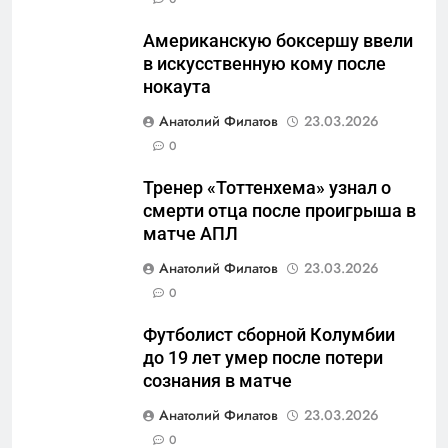
калининградском анклаве:
Американскую боксершу ввели
военные изымают спирт «для
САНКТ-ПЕТЕРБУРГ И ОБЛАСТЬ
в искусственную кому после
защиты Отечества»
нокаута
6
Анатолий Филатов
23.03.2026
«500-тонный беспилотник»
0
или очередная показуха? Что
скрывает российский ВМФ
САНКТ-ПЕТЕРБУРГ И ОБЛАСТЬ
Тренер «Тоттенхема» узнал о
смерти отца после проигрыша в
7
матче АПЛ
Перезагрузка в Удмуртии:
Анатолий Филатов
23.03.2026
Отставка Бречалова как
0
результат управленческих
САНКТ-ПЕТЕРБУРГ И ОБЛАСТЬ
провалов и уязвимости
Футболист сборной Колумбии
региона
до 19 лет умер после потери
8
сознания в матче
Зачистка неба: Силовой
передел авиаотрасли
Анатолий Филатов
23.03.2026
0
САНКТ-ПЕТЕРБУРГ И ОБЛАСТЬ