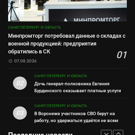
«500-тонный беспилотник»
результат управленческих
САНКТ-ПЕТЕРБУРГ И ОБЛАСТЬ
или очередная показуха? Что
провалов и уязвимости
скрывает российский ВМФ
САНКТ-ПЕТЕРБУРГ И ОБЛАСТЬ
региона
8
САНКТ-ПЕТЕРБУРГ И ОБЛАСТЬ
Зачистка неба: Силовой
7
Минпромторг потребовал данные о складах с
передел авиаотрасли
Перезагрузка в Удмуртии:
военной продукцией: предприятия
САНКТ-ПЕТЕРБУРГ И ОБЛАСТЬ
Отставка Бречалова как
обратились в СК
01
результат управленческих
САНКТ-ПЕТЕРБУРГ И ОБЛАСТЬ
07.08.2026
1
провалов и уязвимости
Минпромторг потребовал
региона
8
САНКТ-ПЕТЕРБУРГ И ОБЛАСТЬ
данные о складах с военной
Зачистка неба: Силовой
02
Дочь генерал-полковника Евгения
продукцией: предприятия
САНКТ-ПЕТЕРБУРГ И ОБЛАСТЬ
передел авиаотрасли
Бурдинского оказывает платные услуги
обратились в СК
САНКТ-ПЕТЕРБУРГ И ОБЛАСТЬ
по вопросам военной службы и
2
бронирования
САНКТ-ПЕТЕРБУРГ И ОБЛАСТЬ
Дочь генерал-полковника
03
В Воронеже участников СВО берут на
1
Евгения Бурдинского
работу, но удержаться удаётся не всем
Минпромторг потребовал
оказывает платные услуги по
САНКТ-ПЕТЕРБУРГ И ОБЛАСТЬ
данные о складах с военной
вопросам военной службы и