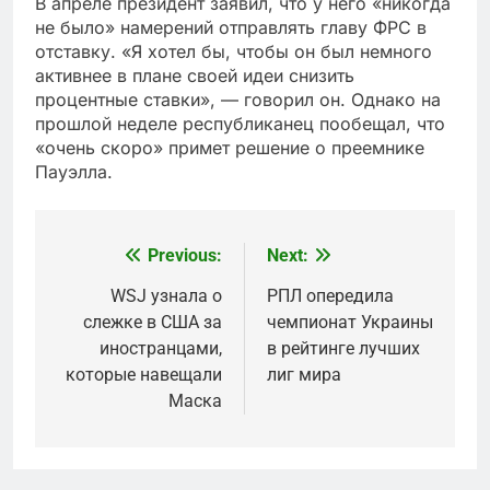
В апреле президент заявил, что у него «никогда
не было» намерений отправлять главу ФРС в
отставку. «Я хотел бы, чтобы он был немного
активнее в плане своей идеи снизить
процентные ставки», — говорил он. Однако на
прошлой неделе республиканец пообещал, что
«очень скоро» примет решение о преемнике
Пауэлла.
Previous:
Next:
Post
navigation
WSJ узнала о
РПЛ опередила
слежке в США за
чемпионат Украины
иностранцами,
в рейтинге лучших
которые навещали
лиг мира
Маска