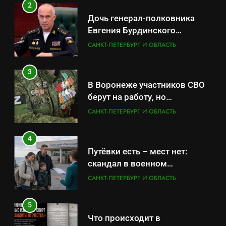
2
Дочь генерал-полковника
Евгения Бурдинского
оказывает платные услуги по
САНКТ-ПЕТЕРБУРГ И ОБЛАСТЬ
вопросам военной службы и
бронирования
3
В Воронеже участников СВО
берут на работу, но
удержаться удаётся не всем
САНКТ-ПЕТЕРБУРГ И ОБЛАСТЬ
4
Путёвки есть – мест нет:
скандал в военном
санатории Владивостока
САНКТ-ПЕТЕРБУРГ И ОБЛАСТЬ
5
Что происходит в