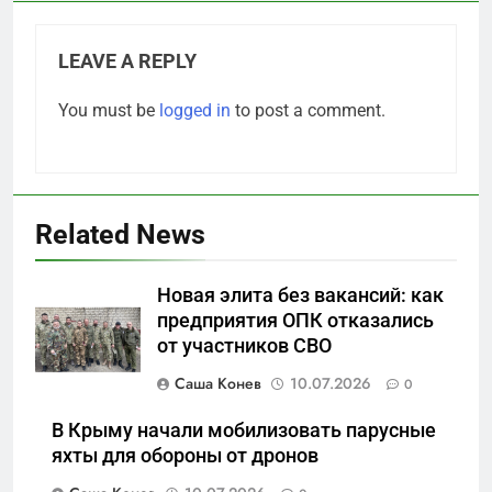
LEAVE A REPLY
You must be
logged in
to post a comment.
Related News
5
Новая элита без вакансий: как
Что происходит в
предприятия ОПК отказались
калининградском анклаве:
от участников СВО
военные изымают спирт «для
САНКТ-ПЕТЕРБУРГ И ОБЛАСТЬ
защиты Отечества»
Саша Конев
10.07.2026
0
6
В Крыму начали мобилизовать парусные
«500-тонный беспилотник»
яхты для обороны от дронов
или очередная показуха? Что