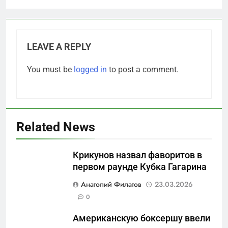
LEAVE A REPLY
You must be
logged in
to post a comment.
Related News
Крикунов назвал фаворитов в
первом раунде Кубка Гагарина
5
Анатолий Филатов
23.03.2026
Отрезанные от помощи:
0
почему власть и
Американскую боксершу ввели
маркетплейсы «умывают
САНКТ-ПЕТЕРБУРГ И ОБЛАСТЬ