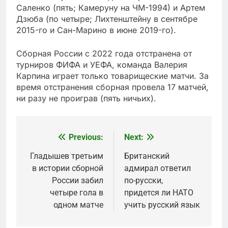
Саленко (пять; Камеруну на ЧМ-1994) и Артем
Дзюба (по четыре; Лихтенштейну в сентябре
2015-го и Сан-Марино в июне 2019-го).
Сборная России c 2022 года отстранена от
турниров ФИФА и УЕФА, команда Валерия
Карпина играет только товарищеские матчи. За
время отстранения сборная провела 17 матчей,
ни разу не проиграв (пять ничьих).
Previous:
Next:
Post
navigation
Гладышев третьим
Британский
в истории сборной
адмирал ответил
России забил
по-русски,
четыре гола в
придется ли НАТО
одном матче
учить русский язык