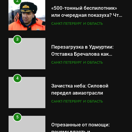
2
Отставка Бречалова как
«500-тонный беспилотник»
результат управленческих
САНКТ-ПЕТЕРБУРГ И ОБЛАСТЬ
или очередная показуха? Что
провалов и уязвимости
скрывает российский ВМФ
САНКТ-ПЕТЕРБУРГ И ОБЛАСТЬ
региона
4
Зачистка неба: Силовой
3
передел авиаотрасли
Перезагрузка в Удмуртии:
САНКТ-ПЕТЕРБУРГ И ОБЛАСТЬ
Отставка Бречалова как
результат управленческих
САНКТ-ПЕТЕРБУРГ И ОБЛАСТЬ
5
провалов и уязвимости
Отрезанные от помощи:
региона
4
почему власть и
Зачистка неба: Силовой
маркетплейсы «умывают
САНКТ-ПЕТЕРБУРГ И ОБЛАСТЬ
передел авиаотрасли
руки» после ударов по
САНКТ-ПЕТЕРБУРГ И ОБЛАСТЬ
складам Wildberries?
6
«Ростех» разъедают изнутри:
5
Серовский оборонный завод
Отрезанные от помощи:
идёт ко дну
САНКТ-ПЕТЕРБУРГ И ОБЛАСТЬ
почему власть и