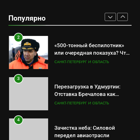
Что происходит в
калининградском анклаве:
Популярно
военные изымают спирт «для
САНКТ-ПЕТЕРБУРГ И ОБЛАСТЬ
защиты Отечества»
2
«500-тонный беспилотник»
или очередная показуха? Что
скрывает российский ВМФ
САНКТ-ПЕТЕРБУРГ И ОБЛАСТЬ
3
Перезагрузка в Удмуртии:
Отставка Бречалова как
результат управленческих
САНКТ-ПЕТЕРБУРГ И ОБЛАСТЬ
провалов и уязвимости
региона
4
Зачистка неба: Силовой
передел авиаотрасли