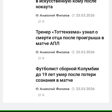
в искусственную кому после
руки» после ударов по
нокаута
складам Wildberries?
6
Анатолий Филатов
23.03.2026
«Ростех» разъедают изнутри:
0
Серовский оборонный завод
идёт ко дну
САНКТ-ПЕТЕРБУРГ И ОБЛАСТЬ
Тренер «Тоттенхема» узнал о
смерти отца после проигрыша в
7
матче АПЛ
«Бизнес на ветеранах и
Анатолий Филатов
23.03.2026
покровительство»: как
0
социальный координатор
САНКТ-ПЕТЕРБУРГ И ОБЛАСТЬ
фонда «защитники
Футболист сборной Колумбии
отечества» превратила
до 19 лет умер после потери
8
должность в источник
сознания в матче
Операция «Обнуление»: Что
обогащения
на самом деле стоит за
Анатолий Филатов
23.03.2026
попыткой уничтожения
0
САНКТ-ПЕТЕРБУРГ И ОБЛАСТЬ
Telegram в России
1